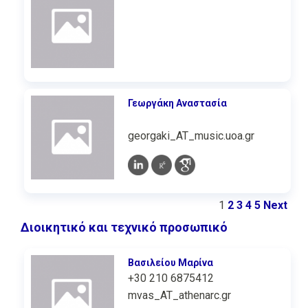
Γεωργάκη Αναστασία
georgaki_AT_music.uoa.gr
1
2
3
4
5
Next
Διοικητικό και τεχνικό προσωπικό
Βασιλείου Μαρίνα
+30 210 6875412
mvas_AT_athenarc.gr