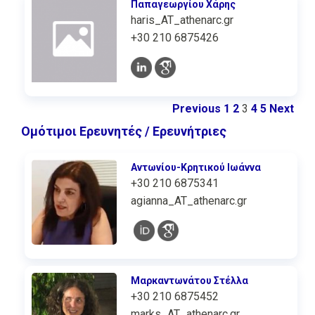
Παπαγεωργίου Χάρης
haris_AT_athenarc.gr
+30 210 6875426
Previous
1
2
3
4
5
Next
Ομότιμοι Ερευνητές / Ερευνήτριες
Αντωνίου-Κρητικού Ιωάννα
+30 210 6875341
agianna_AT_athenarc.gr
Μαρκαντωνάτου Στέλλα
+30 210 6875452
marks_AT_athenarc.gr