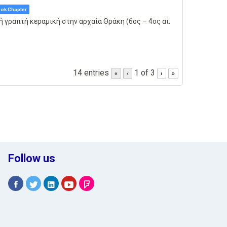
ok Chapter
ή γραπτή κεραμική στην αρχαία Θράκη (6ος – 4ος αι.
14 entries
1 of 3
«
‹
›
»
Follow us