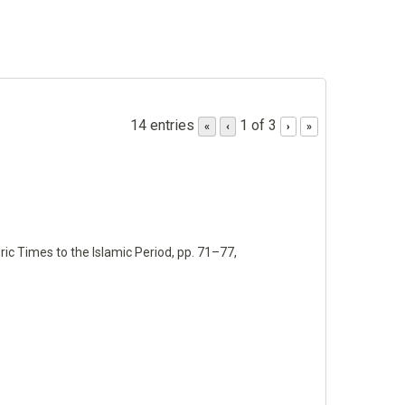
14 entries
1 of 3
«
‹
›
»
ic Times to the Islamic Period,
pp. 71–77,