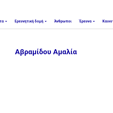
τα
Ερευνητική δομή
Άνθρωποι
Έρευνα
Καινο
Αβραμίδου Αμαλία