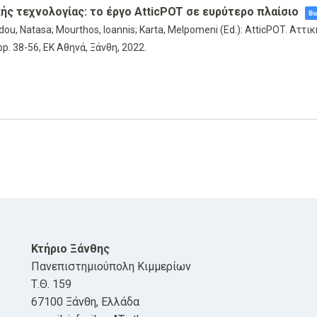
κής τεχνολογίας: το έργο AtticPOT σε ευρύτερο πλαίσιο
Bo
dou, Natasa; Mourthos, Ioannis; Karta, Melpomeni (Ed.):
AtticPOT. Αττικ
pp. 38-56,
ΕΚ Αθηνά,
Ξάνθη,
2022
.
Κτήριο Ξάνθης
Πανεπιστημιούπολη Κιμμερίων
Τ.Θ. 159
67100 Ξάνθη, Ελλάδα