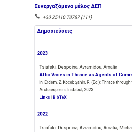
Συνεργαζόμενο μέλος ΔΕΠ
+30 25410 78787 (111)
Δημοσιεύσεις
2023
Tsiafaki, Despoina; Avramidou, Amalia
Attic Vases in Thrace as Agents of Comme
In:
Erdem, Z. Koçel; Şahin, R. (Ed.):
Thrace through 
Archaeopress,
Instabul,
2023
.
Links
|
BibTeX
2022
Tsiafaki, Despoina; Avramidou, Amalia; Micha