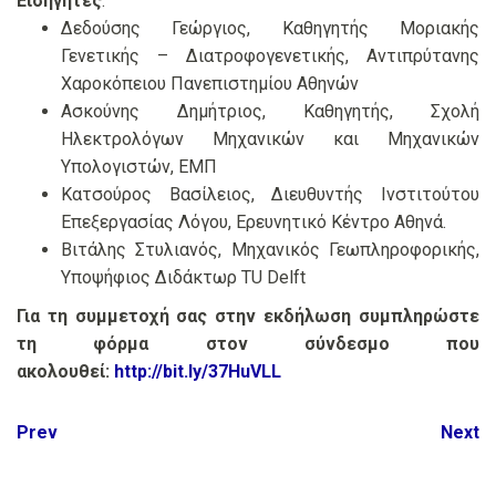
Εισηγητές
:
Δεδούσης Γεώργιος, Καθηγητής Μοριακής
Γενετικής – Διατροφογενετικής, Αντιπρύτανης
Χαροκόπειου Πανεπιστημίου Αθηνών
Ασκούνης Δημήτριος, Καθηγητής, Σχολή
Ηλεκτρολόγων Μηχανικών και Μηχανικών
Υπολογιστών, ΕΜΠ
Κατσούρος Βασίλειος, Διευθυντής Ινστιτούτου
Επεξεργασίας Λόγου, Ερευνητικό Κέντρο Αθηνά.
Βιτάλης Στυλιανός, Μηχανικός Γεωπληροφορικής,
Υποψήφιος Διδάκτωρ ΤU Delft
Για τη συμμετοχή σας στην εκδήλωση συμπληρώστε
τη φόρμα στον σύνδεσμο που
ακολουθεί:
http://bit.ly/37HuVLL
Post
Prev
Next
navigation