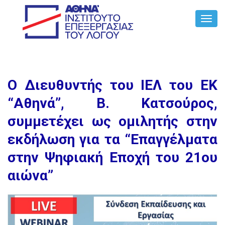
Toggl
Navig
Ο Διευθυντής του ΙΕΛ του ΕΚ
“Αθηνά”, Β. Κατσούρος,
συμμετέχει ως ομιλητής στην
εκδήλωση για τα “Επαγγέλματα
στην Ψηφιακή Εποχή του 21ου
αιώνα”