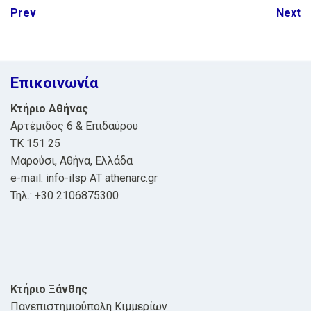
Post
Prev
Next
navigation
Επικοινωνία
Κτήριο Αθήνας
Αρτέμιδος 6 & Επιδαύρου
ΤΚ 151 25
Μαρούσι, Αθήνα, Ελλάδα
e-mail: info-ilsp AT athenarc.gr
Τηλ.: +30 2106875300
Κτήριο Ξάνθης
Πανεπιστημιούπολη Κιμμερίων