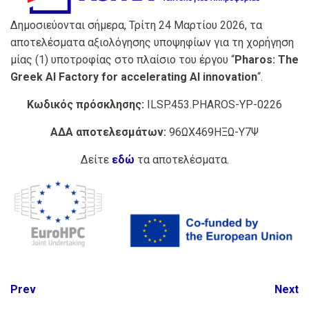
Δημοσιεύονται σήμερα, Τρίτη 24 Μαρτίου 2026, τα
αποτελέσματα αξιολόγησης υποψηφίων για τη χορήγηση
μίας (1) υποτροφίας στο πλαίσιο του έργου “
Pharos: The
Greek AI Factory for accelerating AI innovation
“.
Κωδικός πρόσκλησης:
ILSP.453.PHAROS-YP-0226
ΑΔΑ αποτελεσμάτων:
96ΩΧ469ΗΞΩ-Υ7Ψ
Δείτε
εδώ
τα αποτελέσματα.
Post
Prev
Next