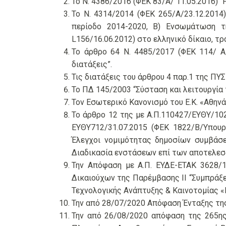
Το Ν. 4386/2016 (ΦΕΚ 83/Α/ 11.05.2016) “Ρ
Το Ν. 4314/2014 (ΦΕΚ 265/Α/23.12.2014
περίοδο 2014-2020, Β) Ενσωμάτωση τ
L156/16.06.2012) στο ελληνικό δίκαιο, τρ
Το άρθρο 64 Ν. 4485/2017 (ΦΕΚ 114/ Α/
διατάξεις”.
Τις διατάξεις του άρθρου 4 παρ.1 της ΠΥ
Το ΠΔ 145/2003 “Σύσταση και λειτουργία 
Τον Εσωτερικό Κανονισμό του Ε.Κ. «Αθηνά
Το άρθρο 12 της με Α.Π.110427/ΕΥΘΥ/10
ΕΥΘΥ712/31.07.2015 (ΦΕΚ 1822/Β/Υπου
Έλεγχοι νομιμότητας δημοσίων συμβάσ
Διαδικασία ενστάσεων επί των αποτελεσ
Την Απόφαση με Α.Π. ΕΥΔΕ-ΕΤΑΚ 3628/12
Δικαιούχων της Παρέμβασης ΙΙ “Συμπράξει
Τεχνολογικής Ανάπτυξης & Καινοτομι
Την από 28/07/2020 Aπόφαση Ένταξης της
Την από 26/08/2020 απόφαση της 265ης Σ