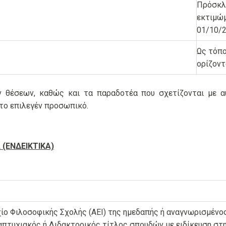
Πρόσκλη
εκτιμώμ
01/10/2
Ως τόπ
ορίζοντ
ν θέσεων, καθώς και τα παραδοτέα που σχετίζονται με α
στο επιλεγέν προσωπικό.
 (ΕΝΔΕΙΚΤΙΚΑ)
ίο Φιλοσοφικής Σχολής (ΑΕΙ) της ημεδαπής ή αναγνωρισμένο
πτυχιακός ή Διδακτορικός τίτλος σπουδών με ειδίκευση στ