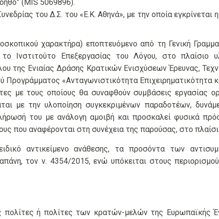
ηθό” (MIS 5069896).
υνεδρίας του Δ.Σ. του «Ε.Κ. Αθηνά», με την οποία εγκρίνετ
οσκοπικού χαρακτήρα) εποπτευόμενο από τη Γενική Γραμμα
α το Ινστιτούτο Επεξεργασίας του Λόγου, στο πλαίσιο 
λου της Ενιαίας Δράσης Κρατικών Ενισχύσεων Έρευνας, Τεχ
ρογράμματος «Ανταγωνιστικότητα Επιχειρηματικότητα και
τες με τους οποίους θα συναφθούν συμβάσεις εργασίας ορ
άται με την υλοποίηση συγκεκριμένων παραδοτέων, δυνάμ
ήρωσή του με ανάλογη αμοιβή και προσκαλεί φυσικά πρό
υς που αναφέρονται στη συνέχεια της παρούσας, στο πλαίσι
δικό αντικείμενο ανάθεσης, τα προσόντα των αντισυμ
απάνη, τον ν. 4354/2015, ενώ υπόκειται στους περιορισμ
νες πολίτες ή πολίτες των κρατών-μελών της Ευρωπαϊκής 