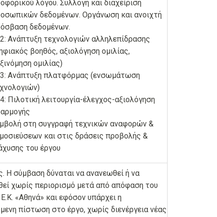
οφορικού λόγου. Συλλογή και διαχείριση
οσωπικών δεδομένων. Οργάνωση και ανοιχτή
όσβαση δεδομένων.
2: Ανάπτυξη τεχνολογιών αλληλεπίδρασης
ηφιακός βοηθός, αξιολόγηση ομιλίας,
ξινόμηση ομιλίας)
3: Ανάπτυξη πλατφόρμας (ενσωμάτωση
χνολογιών)
4: Πιλοτική λειτουργία-έλεγχος-αξιολόγηση
αρμογής
μβολή στη συγγραφή τεχνικών αναφορών &
μοσιεύσεων και στις δράσεις προβολής &
άχυσης του έργου
ς. Η σύμβαση δύναται να ανανεωθεί ή να
εί χωρίς περιορισμό μετά από απόφαση του
υ Ε.Κ. «Αθηνά» και εφόσον υπάρχει η
μενη πίστωση στο έργο, χωρίς διενέργεια νέας