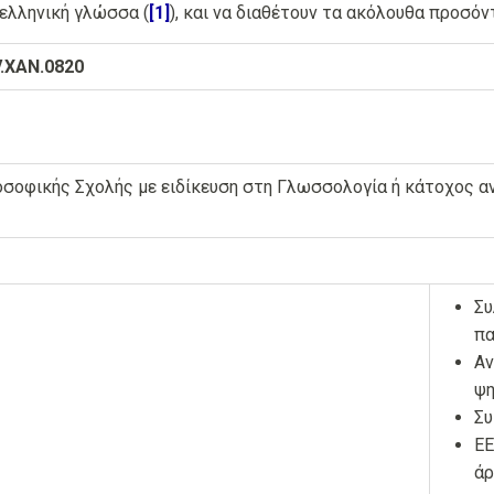
 ελληνική γλώσσα (
[1]
), και να διαθέτουν τα ακόλουθα προσόν
V.XAN.0820
σοφικής Σχολής με ειδίκευση στη Γλωσσολογία ή κάτοχος α
Συ
πα
Αν
ψη
Συ
EE
άρ