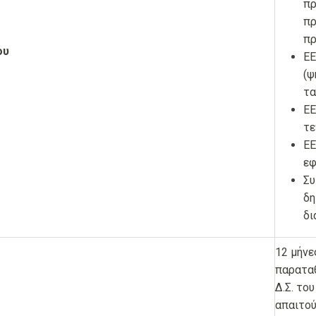
πρ
πρ
πρ
ου
ΕΕ
(ψ
τα
ΕΕ
τε
ΕΕ
εφ
Συ
δη
δι
12 μήνε
παραταθ
Δ.Σ. το
απαιτού