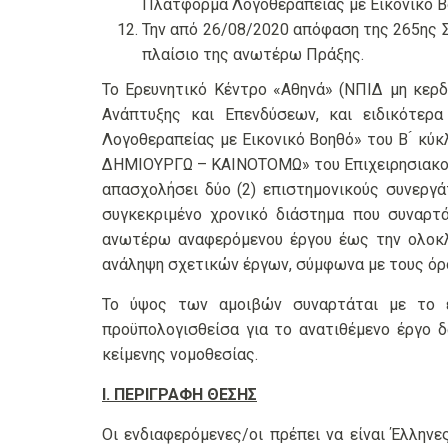
Πλατφόρμα Λογοθεραπείας με Εικονικό Βο
Την από 26/08/2020 απόφαση της 265ης Σ
πλαίσιο της ανωτέρω Πράξης.
Το Ερευνητικό Κέντρο «Αθηνά» (ΝΠΙΔ μη κερδ
Ανάπτυξης και Επενδύσεων, και ειδικότερ
Λογοθεραπείας με Εικονικό Βοηθό» του B ́ κύκ
ΔΗΜΙΟΥΡΓΩ – ΚΑΙΝΟΤΟΜΩ» του Επιχειρησιακού Π
απασχολήσει δύο (2) επιστημονικούς συνεργά
συγκεκριμένο χρονικό διάστημα που συναρτ
ανωτέρω αναφερόμενου έργου έως την ολοκλ
ανάληψη σχετικών έργων, σύμφωνα με τους όρο
Το ύψος των αμοιβών συναρτάται με το ει
προϋπολογισθείσα για το ανατιθέμενο έργο δ
κείμενης νομοθεσίας.
Ι. ΠΕΡΙΓΡΑΦΗ ΘΕΣΗΣ
Οι ενδιαφερόμενες/οι πρέπει να είναι Έλλη