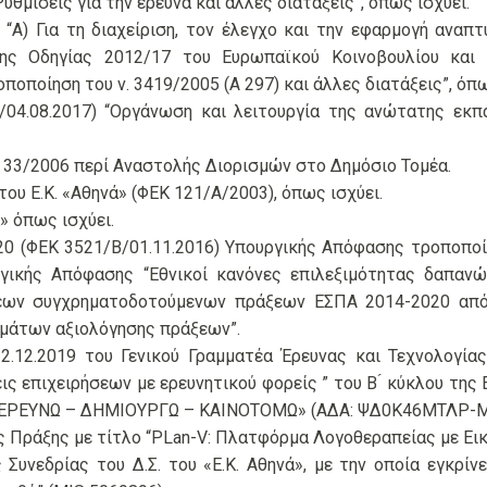
υθμίσεις για την έρευνα και άλλες διατάξεις”, όπως ισχύει.
) “Α) Για τη διαχείριση, τον έλεγχο και την εφαρμογή ανα
ης Οδηγίας 2012/17 του Ευρωπαϊκού Κοινοβουλίου και 
οποποίηση του ν. 3419/2005 (Α 297) και άλλες διατάξεις”, όπω
04.08.2017) “Οργάνωση και λειτουργία της ανώτατης εκπα
Σ 33/2006 περί Αναστολής Διορισμών στο Δημόσιο Τομέα.
του Ε.Κ. «Αθηνά» (ΦΕΚ 121/Α/2003), όπως ισχύει.
» όπως ισχύει.
20 (ΦΕΚ 3521/Β/01.11.2016) Υπουργικής Απόφασης τροποποίη
ργικής Απόφασης “Εθνικοί κανόνες επιλεξιμότητας δαπαν
εων συγχρηματοδοτούμενων πράξεων ΕΣΠΑ 2014-2020 από 
μάτων αξιολόγησης πράξεων”.
.12.2019 του Γενικού Γραμματέα Έρευνας και Τεχνολογία
ς επιχειρήσεων με ερευνητικού φορείς ” του B ́ κύκλου της 
́ας «ΕΡΕΥΝΩ – ΔΗΜΙΟΥΡΓΩ – ΚΑΙΝΟΤΟΜΩ» (ΑΔΑ: ΨΔ0Κ46ΜΤΛΡ-Μ
 Πράξης με τίτλο “PLan-V: Πλατφόρμα Λογοθεραπείας με Εικ
υνεδρίας του Δ.Σ. του «Ε.Κ. Αθηνά», με την οποία εγκρίν