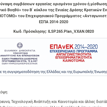
 σύναψη συμβάσεων εργασίας ορισμένου χρό
νου ή μίσθωση
νικό Βοηθό»
του B ́ κύκλου της Ενιαίας Δράσης Κρατικών 
ΟΤΟΜΩ» του Επιχειρησιακού Προγράμματος «Ανταγωνιστικό
ΕΣΠΑ 2014-2020
Κωδ. Πρόσκλησ
ης: ILSP.265.Plan_V.XAN.0820
πόψη:
ρευνα, Τεχνολογική Ανάπτυξη και Καινοτομία και άλλες διατά