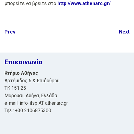
μπορείτε να βρείτε στο
http://www.athenarc.gr/
.
Post
Prev
Next
navigation
Επικοινωνία
Κτήριο Αθήνας
Αρτέμιδος 6 & Επιδαύρου
ΤΚ 151 25
Μαρούσι, Αθήνα, Ελλάδα
e-mail: info-ilsp AT athenarc.gr
Τηλ.: +30 2106875300