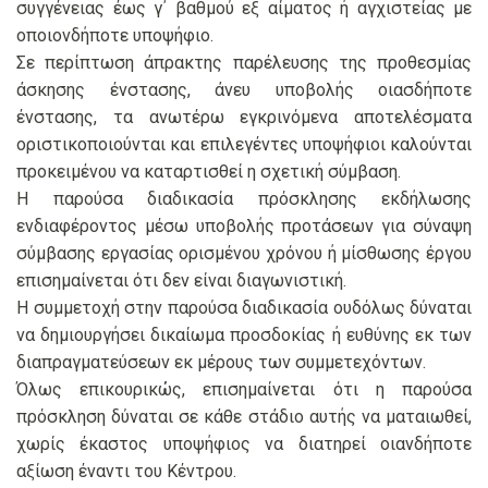
συγγένειας έως γ΄ βαθμού εξ αίματος ή αγχιστείας με
οποιονδήποτε υποψήφιο.
Σε περίπτωση άπρακτης παρέλευσης της προθεσμίας
άσκησης ένστασης, άνευ υποβολής οιασδήποτε
ένστασης, τα ανωτέρω εγκρινόμενα αποτελέσματα
οριστικοποιούνται και επιλεγέντες υποψήφιοι καλούνται
προκειμένου να καταρτισθεί η σχετική σύμβαση.
Η παρούσα διαδικασία πρόσκλησης εκδήλωσης
ενδιαφέροντος μέσω υποβολής προτάσεων για σύναψη
σύμβασης εργασίας ορισμένου χρόνου ή μίσθωσης έργου
επισημαίνεται ότι δεν είναι διαγωνιστική.
Η συμμετοχή στην παρούσα διαδικασία ουδόλως δύναται
να δημιουργήσει δικαίωμα προσδοκίας ή ευθύνης εκ των
διαπραγματεύσεων εκ μέρους των συμμετεχόντων.
Όλως επικουρικώς, επισημαίνεται ότι η παρούσα
πρόσκληση δύναται σε κάθε στάδιο αυτής να ματαιωθεί,
χωρίς έκαστος υποψήφιος να διατηρεί οιανδήποτε
αξίωση έναντι του Κέντρου.