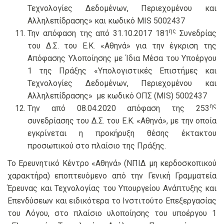
Τεχνολογίες Δεδομένων, Περιεχομένου και
Αλληλεπίδρασης» και κωδικό MIS 5002437
ης
Την απόφαση της από 31.10.2017 181
Συνεδρίας
του Δ.Σ. του Ε.Κ. «Αθηνά» για την έγκριση της
Απόφασης Υλοποίησης με Ίδια Μέσα του Υποέργου
1 της Πράξης «Υπολογιστικές Επιστήμες και
Τεχνολογίες Δεδομένων, Περιεχομένου και
Αλληλεπίδρασης» με κωδικό ΟΠΣ (MIS) 5002437
ης
Tην από 08.04.2020 απόφαση της 253
συνεδρίασης του Δ.Σ. του Ε.Κ. «Αθηνά», με την οποία
εγκρίνεται η προκήρυξη θέσης έκτακτου
προσωπικού στο πλαίσιο της Πράξης.
Το Ερευνητικό Κέντρο «Αθηνά» (ΝΠΙΔ μη κερδοσκοπικού
χαρακτήρα) εποπτευόμενο από την Γενική Γραμματεία
Έρευνας και Τεχνολογίας του Υπουργείου Ανάπτυξης και
Επενδύσεων και ειδικότερα το Ινστιτούτο Επεξεργασίας
του Λόγου, στο πλαίσιο υλοποίησης του υποέργου 1