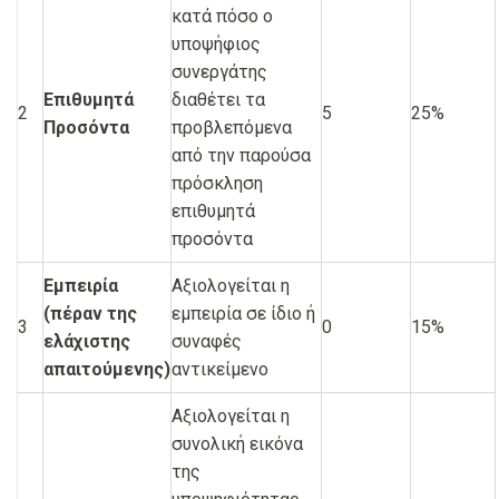
κατά πόσο ο
υποψήφιος
συνεργάτης
Επιθυμητά
διαθέτει τα
2
5
25%
Προσόντα
προβλεπόμενα
από την παρούσα
πρόσκληση
επιθυμητά
προσόντα
Εμπειρία
Αξιολογείται η
(πέραν της
εμπειρία σε ίδιο ή
3
0
15%
ελάχιστης
συναφές
απαιτούμενης)
αντικείμενο
Αξιολογείται η
συνολική εικόνα
της