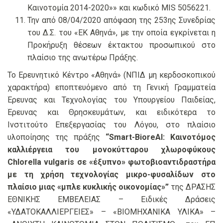
Καινοτομία 2014-2020»» και κωδικό MIS 5056221.
Την από 08/04/2020 απόφαση της 253ης Συνεδρίας
του Δ.Σ. του «ΕΚ Αθηνά», με την οποία εγκρίνεται η
Προκήρυξη θέσεων έκτακτου προσωπικού στο
πλαίσιο της ανωτέρω Πράξης.
Το Ερευνητικό Κέντρο «Αθηνά» (ΝΠΙΔ μη κερδοσκοπικού
χαρακτήρα) εποπτευόμενο από τη Γενική Γραμματεία
Έρευνας και Τεχνολογίας του Υπουργείου Παιδείας,
Έρευνας και Θρησκευμάτων, και ειδικότερα το
Ινστιτούτο Επεξεργασίας του Λόγου, στο πλαίσιο
υλοποίησης της πράξης
“Smart-BioreAl: Καινοτόμος
καλλιέργεια του μονοκύτταρου χλωροφύκους
Chlorella vulgaris σε «έξυπνο» φωτοβιοαντιδραστήρα
με τη χρήση τεχνολογίας μικρο-φυσαλίδων στο
πλαίσιο μιας «μπλε κυκλικής οικονομίας»”
της ΔΡΑΣΗΣ
ΕΘΝΙΚΗΣ ΕΜΒΕΛΕΙΑΣ – Ειδικές Δράσεις
«ΥΔΑΤΟΚΑΛΛΙΕΡΓΕΙΕΣ» – «ΒΙΟΜΗΧΑΝΙΚΑ ΥΛΙΚΑ» –