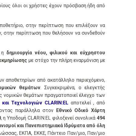
ίους όλοι οι χρήστες έχουν πρόσβαση ήδη από
ποθετήριο, στην περίπτωση που επιλέξουν να
ν, στην περίπτωση που θελήσουν να συνδεθούν
ί η
δημιουργία νέου, φιλικού και εύχρηστου
εκμηρίωσης
με στόχο την πλήρη εναρμόνιση με
ων αποθετηρίων από ακατάλληλο περιεχόμενο,
ομικών θεμάτων
. Συγκεκριμένα, ο ελεγκτής
ής νομικών θεμάτων πραγματοποιεί έλεγχο των
και Τεχνολογιών CLARIN:EL
αποτελεί , από
οντας παράλληλα στον
Εθνικό Οδικό Χάρτη
0
, η Υποδομή CLARIN:EL φιλοξενεί συνολικά
494
ανισμοί και Πανεπιστημιακά Ιδρύματα από όλη
Γλώσσας, ΕΚΠΑ, ΕΚΚΕ, Πάντειο Παν/μιο, Παν/μιο