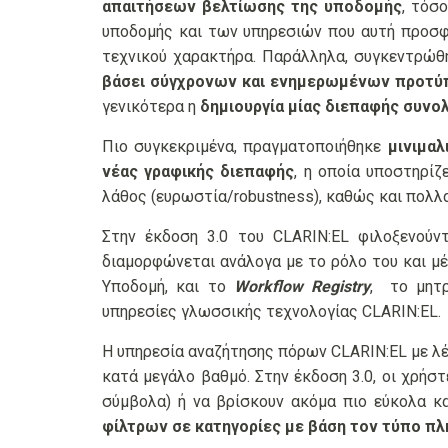
απαιτήσεων βελτίωσης της υποδομής
, τόσ
υποδομής και των υπηρεσιών που αυτή προσφ
τεχνικού χαρακτήρα. Παράλληλα, συγκεντρώθ
βάσει σύγχρονων και ενημερωμένων προτύ
γενικότερα η
δημιουργία μίας διεπαφής συνολ
Πιο συγκεκριμένα, πραγματοποιήθηκε
μινιμαλ
νέας γραφικής διεπαφής
, η οποία υποστηρίζ
λάθος (ευρωστία/robustness), καθώς και πολλαπ
Στην έκδοση 3.0 του CLARIN:EL φιλοξενού
διαμορφώνεται ανάλογα με το ρόλο του και μέ
Υποδομή, και το
Workflow Registry
, το μητ
υπηρεσίες γλωσσικής τεχνολογίας CLARIN:EL.
Η υπηρεσία αναζήτησης πόρων CLARIN:EL με λέξ
κατά μεγάλο βαθμό. Στην έκδοση 3.0, οι χρή
σύμβολα) ή να βρίσκουν ακόμα πιο εύκολα κ
φίλτρων σε κατηγορίες με βάση τον τύπο π