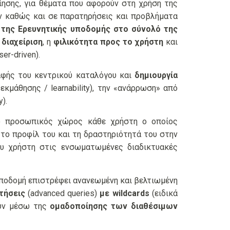
ίησης, για θέματα που αφορούν στη χρήση της
ν καθώς και σε παρατηρήσεις και προβλήματα
 της Ερευνητικής υποδομής στο σύνολό της
 διαχείριση
, η
φιλικότητα προς το χρήστη
και
ser-driven).
αφής του κεντρικού καταλόγου και
δημιουργία
κμάθησης / learnability), την «ανάρρωση» από
).
ο προσωπικός χώρος κάθε χρήστη ο οποίος
 το προφίλ του και τη δραστηριότητά του στην
υ χρήστη στις ενσωματωμένες διαδικτυακές
 Υποδομή επιστρέφει ανανεωμένη και βελτιωμένη
τήσεις
(advanced queries)
με wildcards
(ειδικά
ουν μέσω της
ομαδοποίησης των διαθέσιμων