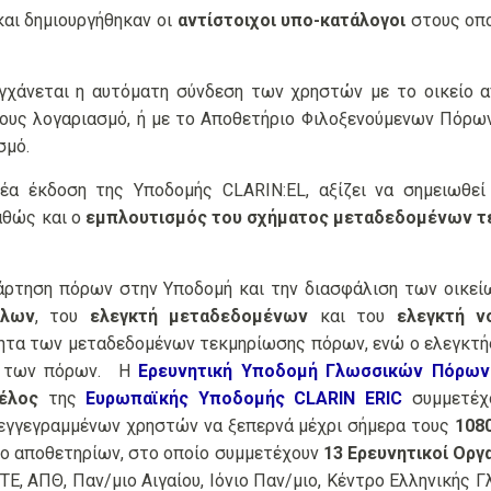
αι δημιουργήθηκαν οι
αντίστοιχοι υπο-κατάλογοι
στους οπο
γχάνεται η αυτόματη σύνδεση των χρηστών με το οικείο α
ους λογαριασμό, ή με το Αποθετήριο Φιλοξενούμενων Πόρω
σμό.
έα έκδοση της Υποδομής CLARIN:EL, αξίζει να σημειωθε
καθώς και ο
εμπλουτισμός του σχήματος μεταδεδομένων τ
νάρτηση πόρων στην Υποδομή και την διασφάλιση των οικεί
όλων
, του
ελεγκτή μεταδεδομένων
και του
ελεγκτή ν
τητα των μεταδεδομένων τεκμηρίωσης πόρων, ενώ ο ελεγκτ
ας των πόρων. Η
Ερευνητική Υποδομή Γλωσσικών Πόρων 
έλος
της
Ευρωπαϊκής Υποδομής CLARIN ERIC
συμμετέχ
 εγγεγραμμένων χρηστών να ξεπερνά μέχρι σήμερα τους
108
ο αποθετηρίων, στο οποίο συμμετέχουν
13 Ερευνητικοί Οργ
Ε, ΑΠΘ, Παν/μιο Αιγαίου, Ιόνιο Παν/μιο, Κέντρο Ελληνικής 