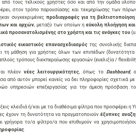
ο από τους τελικούς χρήστες όσο και από την ομάδα υλοπο
έρει, στον τρόπο παρουσίασης και τεκμηρίωσης των πόρω
ηκαν συγκεκριμένες
προδιαγραφές για τη βελτιστοποίηση
πων και αρχών
, μεταξύ των οποίων η
εύκολη πλοήγηση και
ικά προσανατολισμένης στο χρήστη και τις ανάγκες του
(u
ιστικός εικαστικός επανασχεδιασμός
της συνολικής διεπ
ει τη μάθηση για χρήστες όλων των επιπέδων (δυνατότητα ε
λούς τρόπους διεκπεραίωσης εργασιών (ευελιξία / flexibility
νται πλέον
νέες λειτουργικότητες
, όπως το
Dashboard
, 
σα από αυτόν μπορεί κανείς να δει πληροφορίες σχετικά με
ρώο υπηρεσιών επεξεργασίας για την άμεση πρόσβαση το
εις κλειδιά ή/και με τα διαθέσιμα φίλτρα που προσφέρει η
στες έχουν τη δυνατότητα να πραγματοποιούν
έξυπνες αναζη
αι γρήγορα το/α φίλτρο/α που επιθυμούν να χρησιμοποιήσ
ληροφορίας
.