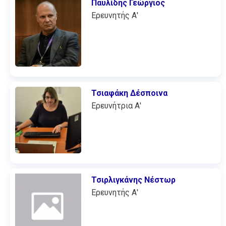
Παυλίδης Γεώργιος
Ερευνητής Α'
Τσιαφάκη Δέσποινα
Ερευνήτρια Α'
Τσιρλιγκάνης Νέστωρ
Ερευνητής Α'