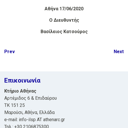
Αθήνα 17/06/2020
Ο Διευθυντής
Βασίλειος Κατσούρος
Post
Prev
Next
navigation
Επικοινωνία
Κτήριο Αθήνας
Αρτέμιδος 6 & Επιδαύρου
ΤΚ 151 25
Μαρούσι, Αθήνα, Ελλάδα
e-mail: info-ilsp AT athenarc.gr
Τηλ.: +30 2106875300