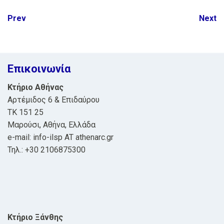
Post
Prev
Next
navigation
Επικοινωνία
Κτήριο Αθήνας
Αρτέμιδος 6 & Επιδαύρου
ΤΚ 151 25
Μαρούσι, Αθήνα, Ελλάδα
e-mail: info-ilsp AT athenarc.gr
Τηλ.: +30 2106875300
Κτήριο Ξάνθης