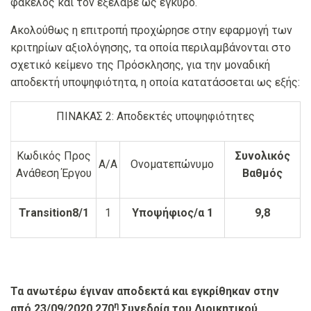
φάκελος και τον εξέλαβε ως έγκυρο.
Ακολούθως η επιτροπή προχώρησε στην εφαρμογή των
κριτηρίων αξιολόγησης, τα οποία περιλαμβάνονται στο
σχετικό κείμενο της Πρόσκλησης, για την μοναδική
αποδεκτή υποψηφιότητα, η οποία κατατάσσεται ως εξής:
ΠΙΝΑΚΑΣ 2: Αποδεκτές υποψηφιότητες
Κωδικός Προς
Συνολικός
Α/Α
Ονοματεπώνυμο
Ανάθεση Έργου
Βαθμός
Transition8/1
1
Υποψήφιος/α 1
9,
8
Τα ανωτέρω έγιναν αποδεκτά και εγκρίθηκαν στην
η
από 23/09/2020 270
Συνεδρία του Διοικητικού