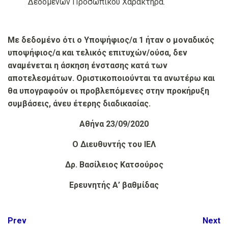
Δεδομένων Προσωπικού Χαρακτήρα.
Με δεδομένο ότι ο Υποψήφιος/α 1 ήταν ο μοναδικός
υποψήφιος/α και τελικός επιτυχών/ούσα, δεν
αναμένεται η άσκηση ένστασης κατά των
αποτελεσμάτων. Οριστικοποιούνται τα ανωτέρω και
θα υπογραφούν οι προβλεπόμενες στην προκήρυξη
συμβάσεις, άνευ έτερης διαδικασίας.
Αθήνα
23
/09/2020
Ο Διευθυντής του ΙΕΛ
Δρ. Βασίλειος Κατσούρος
Ερευνητής Α’ βαθμίδας
Post
Prev
Next