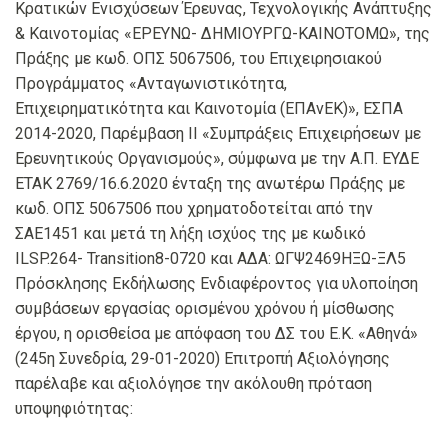
Κρατικών Ενισχύσεων Έρευνας, Τεχνολογικής Ανάπτυξης
& Καινοτομίας «ΕΡΕΥΝΩ- ΔΗΜΙΟΥΡΓΩ-ΚΑΙΝΟΤΟΜΩ», της
Πράξης με κωδ. ΟΠΣ 5067506, του Επιχειρησιακού
Προγράμματος «Ανταγωνιστικότητα,
Επιχειρηματικότητα και Καινοτομία (ΕΠΑνΕΚ)», ΕΣΠΑ
2014-2020, Παρέμβαση ΙΙ «Συμπράξεις Επιχειρήσεων με
Ερευνητικούς Οργανισμούς», σύμφωνα με την Α.Π. ΕΥΔΕ
ΕΤΑΚ 2769/16.6.2020 ένταξη της ανωτέρω Πράξης με
κωδ. ΟΠΣ 5067506 που χρηματοδοτείται από την
ΣΑΕ1451 και μετά τη λήξη ισχύος της με κωδικό
ILSP.264- Transition8-0720 και ΑΔΑ: ΩΓΨ2469ΗΞΩ-ΞΛ5
Πρόσκλησης Εκδήλωσης Ενδιαφέροντος για υλοποίηση
συμβάσεων εργασίας ορισμένου χρόνου ή μίσθωσης
έργου, η ορισθείσα με απόφαση του ΔΣ του Ε.Κ. «Αθηνά»
(245η Συνεδρία, 29-01-2020) Επιτροπή Αξιολόγησης
παρέλαβε και αξιολόγησε την ακόλουθη πρόταση
υποψηφιότητας: