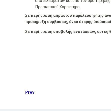
αποτελεσμάτων και υπό τον όρο τήρησης
Προσωπικού Χαρακτήρα.
Σε περίπτωση απράκτου παρέλευσης της ανω
προκήρυξη συμβάσεις, άνευ έτερης διαδικασί
Σε περίπτωση υποβολής ενστάσεων, αυτές θα
Post
Prev
navigation