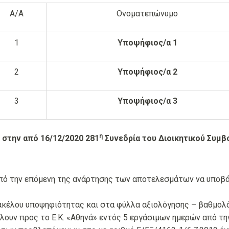
Α/Α
Ονοματεπώνυμο
1
Υποψήφιος/α 1
2
Υποψήφιος/α 2
3
Υποψήφιος/α 3
η
 στην από 16/12/2020 281
Συνεδρία του Διοικητικού Συμβο
πό την επόμενη της ανάρτησης των αποτελεσμάτων να υποβά
ακέλου υποψηφιότητας και στα φύλλα αξιολόγησης – βαθμο
λουν προς το Ε.Κ. «Αθηνά» εντός 5 εργάσιμων ημερών από τ