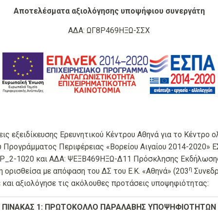
Αποτελέσματα αξιολόγησης υποψήφιου συνεργάτη
ΑΔΑ: ΩΓ8Ρ469ΗΞΩ-ΣΣΧ
εις εξειδίκευσης Ερευνητικού Κέντρου Αθηνά για το Κέντρο 
ύ Προγράμματος Περιφέρειας «Βορείου Αιγαίου 2014-2020» Ε
.PEP_2-1020 και ΑΔΑ: ΨΕΞΒ469ΗΞΩ-Δ11 Πρόσκλησης Εκδήλωση
η
η ορισθείσα με απόφαση του ΔΣ του Ε.Κ. «Αθηνά» (203
Συνεδρ
ε και αξιολόγησε τις ακόλουθες προτάσεις υποψηφιότητας:
ΠΙΝΑΚΑΣ
1
: ΠΡΩΤΟΚΟΛΛΟ ΠΑΡΑΛΑΒΗΣ ΥΠΟΨΗΦΙΟΤΗΤΩΝ