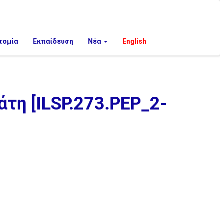
τομία
Εκπαίδευση
Νέα
English
τη [ILSP.273.PEP_2-