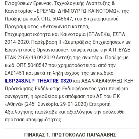
Ενισχύσεων Έρευνας, Τεχνολογικής Ανάπτυξης &
Καινοτομίας «ΕΡΕΥΝΩ- ΔΗΜΙΟΥΡΓΩ-ΚΑΙΝΟΤΟΜΩ», της
Πράξης με κωδ. ΟΠΣ 5048547, του Επιχειρησιακού
Προγράμματος «Ανταγωνιστικότητα,
Επιχειρηματικότητα και Καινοτομία (ΕΠΑνΕΚ)», ΕΣΠΑ
2014-2020, Παρέμβαση ΙΙ «Συμπράξεις Επιχειρήσεων με
Ερευνητικούς Οργανισμούς», σύμφωνα με την Α.Π. ΕΥΔΕ
ΕΤΑΚ 2269/19.09.2019 ένταξη της ανωτέρω Πράξης με
κωδ. ΟΠΣ 5048547 που χρηματοδοτείται από την
ΣΑΕ1451 και μετά τη λήξη ισχύος της με κωδικό
ILSP.248.NLP-THEATRE-0320
και ΑΔΑ ΨΑΕΑ469ΗΞΩ-ΚΞΗ
Πρόσκλησης Εκδήλωσης Ενδιαφέροντος για υποψήφιο
συνεργάτη, η ορισθείσα με απόφαση του ΔΣ του Ε.Κ.
η
«Αθηνά» (245
Συνεδρία, 29-01-2020) Επιτροπή
Αξιολόγησης παρέλαβε και αξιολόγησε την ακόλουθη
πρόταση υποψηφιότητας:
ΠΙΝΑΚΑΣ 1: ΠΡΩΤΟΚΟΛΛΟ ΠΑΡΑΛΑΒΗΣ