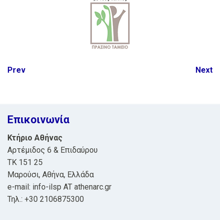
Post
Prev
Next
navigation
Επικοινωνία
Κτήριο Αθήνας
Αρτέμιδος 6 & Επιδαύρου
ΤΚ 151 25
Μαρούσι, Αθήνα, Ελλάδα
e-mail: info-ilsp AT athenarc.gr
Τηλ.: +30 2106875300