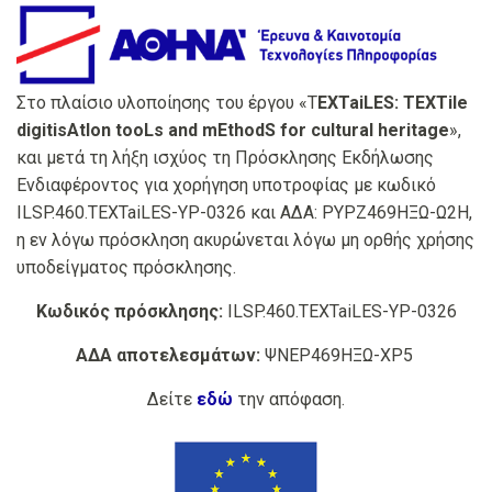
Στο πλαίσιο υλοποίησης του έργου «T
EXTaiLES: TEXTile
digitisAtIon tooLs and mEthodS for cultural heritage
»,
και μετά τη λήξη ισχύος τη Πρόσκλησης Εκδήλωσης
Ενδιαφέροντος για χορήγηση υποτροφίας με κωδικό
ILSP.460.TEXTaiLES-YP-0326 και ΑΔΑ: ΡΥΡΖ469ΗΞΩ-Ω2Η,
η εν λόγω πρόσκληση ακυρώνεται λόγω μη ορθής χρήσης
υποδείγματος πρόσκλησης.
Κωδικός πρόσκλησης:
ILSP.460.TEXTaiLES-YP-0326
ΑΔΑ αποτελεσμάτων:
ΨΝΕΡ469ΗΞΩ-ΧΡ5
Δείτε
εδώ
την απόφαση.