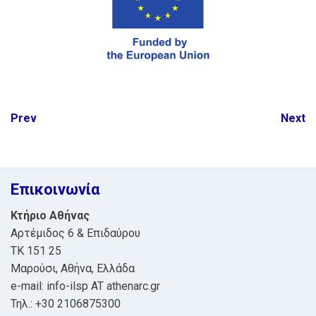
Post
Prev
Next
navigation
Επικοινωνία
Κτήριο Αθήνας
Αρτέμιδος 6 & Επιδαύρου
ΤΚ 151 25
Μαρούσι, Αθήνα, Ελλάδα
e-mail: info-ilsp AT athenarc.gr
Τηλ.: +30 2106875300