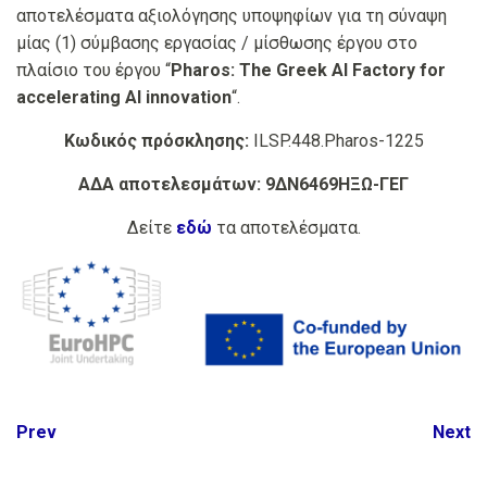
αποτελέσματα αξιολόγησης υποψηφίων για τη σύναψη
μίας (1) σύμβασης εργασίας / μίσθωσης έργου στο
πλαίσιο του έργου “
Pharos: The Greek AI Factory for
accelerating AI innovation
“.
Κωδικός πρόσκλησης:
ILSP.448.Pharos-1225
ΑΔΑ αποτελεσμάτων:
9ΔΝ6469ΗΞΩ-ΓΕΓ
Δείτε
εδώ
τα αποτελέσματα.
Post
Prev
Next
navigation