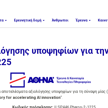
τα
Ερευνητική δομή
Άνθρωποι
Έρευνα
Καινο
όγησης υποψηφίων για τη
225
τα αποτελέσματα αξιολόγησης υποψηφίων για τη σύναψη μίας 
ry for accelerating AI innovation
“.
Κωδικός πρόσκλησης:
ILSP.446.Pharos-2-1225