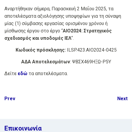
Αναρτήθηκαν σήμερα, Παρασκευή 2 Μαΐου 2025, τα
αποτελέσματα αξιολόγησης υποψηφίων για τη σύναψη
μίας (1) σύμβασης εργασίας ορισμένου χρόνου ή
μίσθωσης έργου στο έργο “
AIO2024: Στρατηγικός
σχεδιασμός και υποδομές ΙΕΛ
“.
Κωδικός πρόσκλησης:
ILSP.423.AIO2024-0425
ΑΔΑ Αποτελεσμάτων
: ΨΒΣΧ469ΗΞΩ-Ρ5Υ
Δείτε
εδώ
τα αποτελέσματα.
Post
Prev
Next
navigation
Επικοινωνία