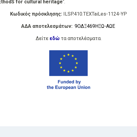
thodS for cultural heritage
“.
Κωδικός πρόσκλησης:
ILSP.410.TEXTaiLes-1124-YP
ΑΔΑ αποτελεσμάτων:
9ΟΔΞ469ΗΞΩ-ΑΩΕ
Δείτε
εδώ
τα αποτελέσματα.