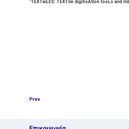
“
TEXTaiLES: TEXTile digitisAtIon tooLs and mE
Post
Prev
navigation
Επικοινωνία