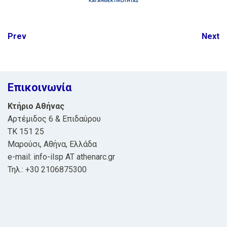
Post
Prev
Next
navigation
Επικοινωνία
Κτήριο Αθήνας
Αρτέμιδος 6 & Επιδαύρου
ΤΚ 151 25
Μαρούσι, Αθήνα, Ελλάδα
e-mail: info-ilsp AT athenarc.gr
Τηλ.: +30 2106875300