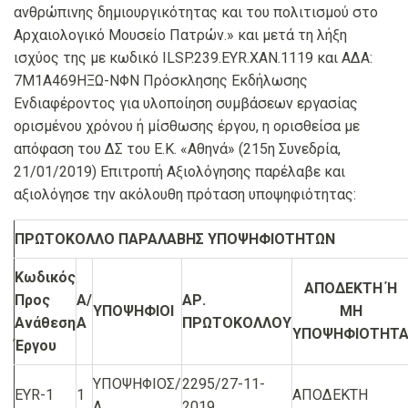
ανθρώπινης δημιουργικότητας και του πολιτισμού στο
Αρχαιολογικό Μουσείο Πατρών.» και μετά τη λήξη
ισχύος της με κωδικό ILSP.239.EYR.ΧΑΝ.1119 και ΑΔΑ:
7Μ1Α469ΗΞΩ-ΝΦΝ Πρόσκλησης Εκδήλωσης
Ενδιαφέροντος για υλοποίηση συμβάσεων εργασίας
ορισμένου χρόνου ή μίσθωσης έργου, η ορισθείσα με
απόφαση του ΔΣ του Ε.Κ. «Αθηνά» (215η Συνεδρία,
21/01/2019) Επιτροπή Αξιολόγησης παρέλαβε και
αξιολόγησε την ακόλουθη πρόταση υποψηφιότητας:
ΠΡΩΤΟΚΟΛΛΟ ΠΑΡΑΛΑΒΗΣ ΥΠΟΨΗΦΙΟΤΗΤΩΝ
Κωδικός
ΑΠΟΔΕΚΤΗ Ή
Προς
Α/
ΑΡ.
ΥΠΟΨΗΦΙΟΙ
ΜΗ
Ανάθεση
Α
ΠΡΩΤΟΚΟΛΛΟΥ
ΥΠΟΨΗΦΙΟΤΗΤ
Έργου
ΥΠΟΨΗΦΙΟΣ/
2295/27-11-
EYR-1
1
ΑΠΟΔΕΚΤΗ
Α
2019