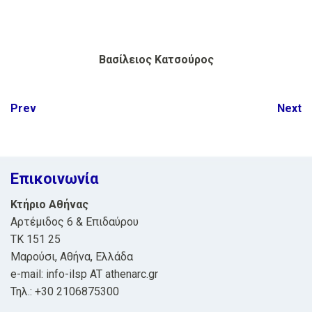
Βασίλειος Κατσούρος
Post
Prev
Next
navigation
Επικοινωνία
Κτήριο Αθήνας
Αρτέμιδος 6 & Επιδαύρου
ΤΚ 151 25
Μαρούσι, Αθήνα, Ελλάδα
e-mail: info-ilsp AT athenarc.gr
Τηλ.: +30 2106875300