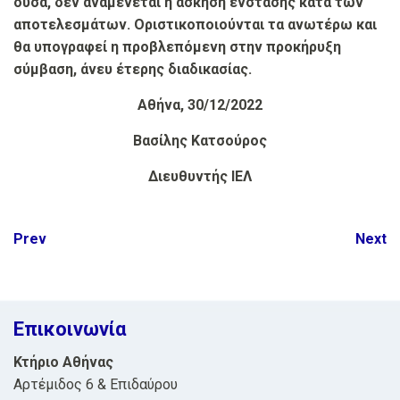
ούσα, δεν αναμένεται η άσκηση ένστασης κατά των
αποτελεσμάτων. Οριστικοποιούνται τα ανωτέρω και
θα υπογραφεί η προβλεπόμενη στην προκήρυξη
σύμβαση, άνευ έτερης διαδικασίας.
Αθήνα, 30/12/2022
Βασίλης Κατσούρος
Διευθυντής ΙΕΛ
Post
Prev
Next
navigation
Επικοινωνία
Κτήριο Αθήνας
Αρτέμιδος 6 & Επιδαύρου