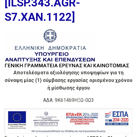
[ILSP.343.AGR-
S7.XAN.1122]
Αποτελέσματα αξιολόγησης υποψηφίων για τη
σύναψη μίας (1) σύμβασης εργασίας ορισμένου χρόνου
ή μίσθωσης έργου
ΑΔΑ: 9Κ61469ΗΞΩ-0Ω3