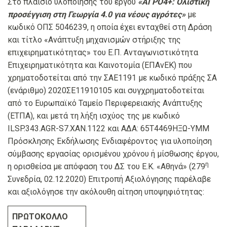
Στο πλαίσιο υλοποίησης του έργου
«ΑΓΡΟ4+: Ολιστική
προσέγγιση στη Γεωργία 4.0 για νέους αγρότες»
με
κωδικό ΟΠΣ 5046239, η οποία έχει ενταχθεί στη Δράση
και τίτλο «Ανάπτυξη μηχανισμών στήριξης της
επιχειρηματικότητας» του Ε.Π. Ανταγωνιστικότητα
Επιχειρηματικότητα και Καινοτομία (ΕΠΑνΕΚ) που
χρηματοδοτείται από την ΣΑΕ1191 με κωδικό πράξης ΣΑ
(ενάριθμο) 2020ΣΕ11910105 και συγχρηματοδοτείται
από το Ευρωπαϊκό Ταμείο Περιφερειακής Ανάπτυξης
(ΕΤΠΑ), και μετά τη λήξη ισχύος της με κωδικό
ILSP.343.AGR-S7.XAN.1122 και ΑΔΑ: 65Τ4469ΗΞΩ-ΥΜΜ
Πρόσκλησης Εκδήλωσης Ενδιαφέροντος για υλοποίηση
σύμβασης εργασίας ορισμένου χρόνου ή μίσθωσης έργου,
η
η ορισθείσα με απόφαση του ΔΣ του Ε.Κ. «Αθηνά» (279
Συνεδρία, 02.12.2020) Επιτροπή Αξιολόγησης παρέλαβε
και αξιολόγησε την ακόλουθη αίτηση υποψηφιότητας:
ΠΡΩΤΟΚΟΛΛΟ