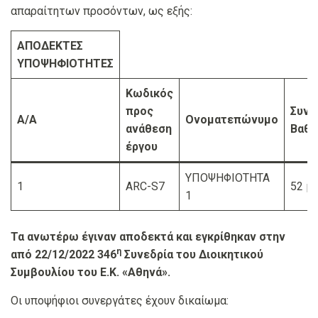
απαραίτητων προσόντων, ως εξής:
ΑΠΟΔΕΚΤΕΣ
ΥΠΟΨΗΦΙΟΤΗΤΕΣ
Κωδικός
προς
Συνο
Α/Α
Ονοματεπώνυμο
ανάθεση
Βαθμ
έργου
ΥΠΟΨΗΦΙΟΤΗΤΑ
1
ARC-S7
52 μ
1
Τα ανωτέρω έγιναν αποδεκτά και εγκρίθηκαν στην
η
από 22/12/2022 346
Συνεδρία του Διοικητικού
Συμβουλίου του Ε.Κ. «Αθηνά».
Οι υποψήφιοι συνεργάτες έχουν δικαίωμα: