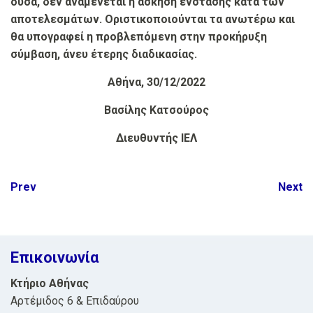
ούσα, δεν αναμένεται η άσκηση ένστασης κατά των
αποτελεσμάτων. Οριστικοποιούνται τα ανωτέρω και
θα υπογραφεί η προβλεπόμενη στην προκήρυξη
σύμβαση, άνευ έτερης διαδικασίας.
Αθήνα, 30/12/2022
Βασίλης Κατσούρος
Διευθυντής ΙΕΛ
Post
Prev
Next
navigation
Επικοινωνία
Κτήριο Αθήνας
Αρτέμιδος 6 & Επιδαύρου