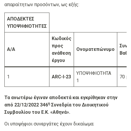
απαραίτητων προσόντων, ως εξής:
ΑΠΟΔΕΚΤΕΣ
ΥΠΟΨΗΦΙΟΤΗΤΕΣ
Κωδικός
προς
Συνο
Α/Α
Ονοματεπώνυμο
ανάθεση
Βαθμ
έργου
ΥΠΟΨΗΦΙΟΤΗΤΑ
1
ARC-I-23
70 μ
1
Τα ανωτέρω έγιναν αποδεκτά και εγκρίθηκαν στην
η
από 22/12/2022 346
Συνεδρία του Διοικητικού
Συμβουλίου του Ε.Κ. «Αθηνά».
Οι υποψήφιοι συνεργάτες έχουν δικαίωμα: