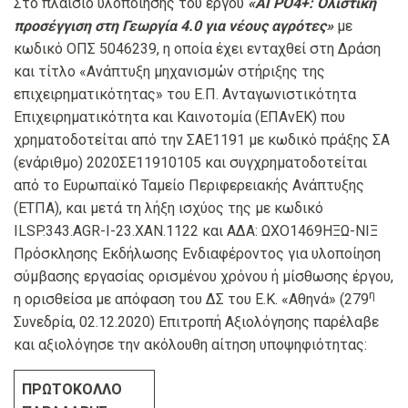
Στο πλαίσιο υλοποίησης του έργου
«ΑΓΡΟ4+: Ολιστική
προσέγγιση στη Γεωργία 4.0 για νέους αγρότες»
με
κωδικό ΟΠΣ 5046239, η οποία έχει ενταχθεί στη Δράση
και τίτλο «Ανάπτυξη μηχανισμών στήριξης της
επιχειρηματικότητας» του Ε.Π. Ανταγωνιστικότητα
Επιχειρηματικότητα και Καινοτομία (ΕΠΑνΕΚ) που
χρηματοδοτείται από την ΣΑΕ1191 με κωδικό πράξης ΣΑ
(ενάριθμο) 2020ΣΕ11910105 και συγχρηματοδοτείται
από το Ευρωπαϊκό Ταμείο Περιφερειακής Ανάπτυξης
(ΕΤΠΑ), και μετά τη λήξη ισχύος της με κωδικό
ILSP.343.AGR-I-23.XAN.1122 και ΑΔΑ: ΩΧΟ1469ΗΞΩ-ΝΙΞ
Πρόσκλησης Εκδήλωσης Ενδιαφέροντος για υλοποίηση
σύμβασης εργασίας ορισμένου χρόνου ή μίσθωσης έργου,
η
η ορισθείσα με απόφαση του ΔΣ του Ε.Κ. «Αθηνά» (279
Συνεδρία, 02.12.2020) Επιτροπή Αξιολόγησης παρέλαβε
και αξιολόγησε την ακόλουθη αίτηση υποψηφιότητας:
ΠΡΩΤΟΚΟΛΛΟ