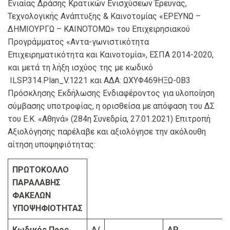
Ενιαίας Δράσης Κρατικών Ενισχύσεων Έρευνας,
Τεχνολογικής Ανάπτυξης & Καινοτομίας «ΕΡΕΥΝΩ –
ΔΗΜΙΟΥΡΓΩ – ΚΑΙΝΟΤΟΜΩ» του Επιχειρησιακού
Προγράμματος «Αντα-γωνιστικότητα
Επιχειρηματικότητα και Καινοτομία», ΕΣΠΑ 2014-2020,
και μετά τη λήξη ισχύος της με κωδικό
ILSP.314.Plan_V.1221 και ΑΔΑ: ΩΧΥΦ469ΗΞΩ-0Β3
Πρόσκλησης Εκδήλωσης Ενδιαφέροντος για υλοποίηση
σύμβασης υποτροφίας, η ορισθείσα με απόφαση του ΔΣ
του Ε.Κ. «Αθηνά» (284η Συνεδρία, 27.01.2021) Επιτροπή
Αξιολόγησης παρέλαβε και αξιολόγησε την ακόλουθη
αίτηση υποψηφιότητας:
ΠΡΩΤΟΚΟΛΛΟ
ΠΑΡΑΛΑΒΗΣ
ΦΑΚΕΛΩΝ
ΥΠΟΨΗΦΙΟΤΗΤΑΣ
Κωδικός Προς
Α/
ΑΡ.