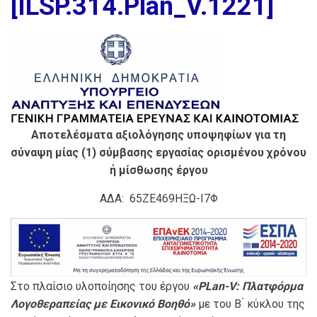
[ILSP.314.Plan_V.1221]
Αποτελέσματα αξιολόγησης υποψηφίων για τη
σύναψη μίας (1) σύμβασης εργασίας ορισμένου χρόνου
ή μίσθωσης έργου
ΑΔΑ: 65ΖΕ469ΗΞΩ-Ι7Φ
Στο πλαίσιο υλοποίησης του έργου
«PLan-V: Πλατφόρμα
Λογοθεραπείας με Εικονικό Βοηθό»
με του B ́ κύκλου της