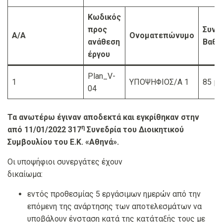
Κωδικός
προς
Συνο
Α/Α
Ονοματεπώνυμο
ανάθεση
Βαθμ
έργου
Plan_V-
1
ΥΠΟΨΗΦΙΟΣ/Α 1
85 μ
04
Τα ανωτέρω έγιναν αποδεκτά και εγκρίθηκαν στην
η
από 11/01/2022 317
Συνεδρία του Διοικητικού
Συμβουλίου του Ε.Κ. «Αθηνά».
Οι υποψήφιοι συνεργάτες έχουν
δικαίωμα:
εντός προθεσμίας 5 εργάσιμων ημερών από την
επόμενη της ανάρτησης των αποτελεσμάτων να
υποβάλουν ένσταση κατά της κατάταξής τους με