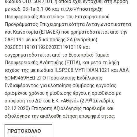
κωδικό ΟΠΣ 5047101, η οποία έχει ενταχθεί στη Δράση
με κωδ. 03-1a-3.1-06 και τίτλο «Υποστήριξη
Περιφερειακής Αριστείας» του Επιχειρησιακού
Προγράμματος Επιχειρηματικότητα Ανταγωνιστικότητα
και Καινοτομία (ΕΠΑνΕΚ) που χρηματοδοτείται από την
ΣΑΕ1191 με κωδικό πράξης ΣΑ (ενάριθμο)
2020ΣΕ119101192020ΣΕ11910119 και
συγχρηματοδοτείται από το Ευρωπαϊκό Ταμείο
Περιφερειακής Ανάπτυξης (ΕΤΠΑ), και μετά τη λήξη
ισχύος της με κωδικό ILSP.308.MYTH.XAN.1021 και ΑΔΑ:
6ΟΜ9469ΗΞΩ-ΖΓΟ Πρόσκλησης Εκδήλωσης
Ενδιαφέροντος για υλοποίηση σύμβασης εργασίας
ορισμένου χρόνου ή μίσθωσης έργου, η ορισθείσα με
η
απόφαση του ΔΣ του Ε.Κ. «Αθηνά» (279
Συνεδρία,
02.12.2020) Επιτροπή Αξιολόγησης παρέλαβε και
αξιολόγησε την ακόλουθη αίτηση υποψηφιότητας:
ΠΡΩΤΟΚΟΛΛΟ