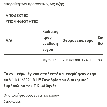
απαραίτητων προσόντων, ως εξής:
ΑΠΟΔΕΚΤΕΣ
ΥΠΟΨΗΦΙΟΤΗΤΕΣ
Κωδικός
προς
Συνο
Α/Α
Ονοματεπώνυμο
ανάθεση
Βαθμ
έργου
1
Myth-12
ΥΠΟΨΗΦΙΟΣ/Α 1
83 μ
Τα ανωτέρω έγιναν αποδεκτά και εγκρίθηκαν στην
η
από 11/11/2021 311
Συνεδρία του Διοικητικού
Συμβουλίου του Ε.Κ. «Αθηνά».
Οι υποψήφιοι συνεργάτες έχουν
δικαίωμα: