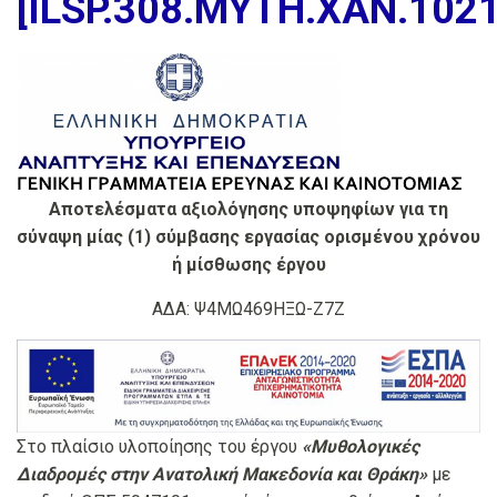
[ILSP.308.MYTH.XAN.1021
Αποτελέσματα αξιολόγησης υποψηφίων για τη
σύναψη μίας (1) σύμβασης εργασίας ορισμένου χρόνου
ή μίσθωσης έργου
ΑΔΑ: Ψ4ΜΩ469ΗΞΩ-Ζ7Ζ
Στο πλαίσιο υλοποίησης του έργου
«Μυθολογικές
Διαδρομές στην Ανατολική Μακεδονία και Θράκη»
με