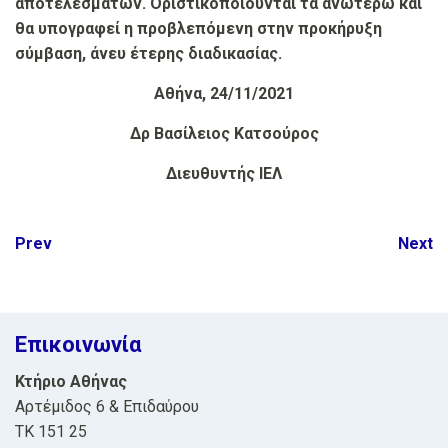
αποτελεσμάτων. Οριστικοποιούνται τα ανωτέρω και
θα υπογραφεί η προβλεπόμενη στην προκήρυξη
σύμβαση, άνευ έτερης διαδικασίας.
Αθήνα, 24/11/2021
Δρ Βασίλειος Κατσούρος
Διευθυντής ΙΕΛ
Post
Prev
Next
navigation
Επικοινωνία
Κτήριο Αθήνας
Αρτέμιδος 6 & Επιδαύρου
ΤΚ 151 25