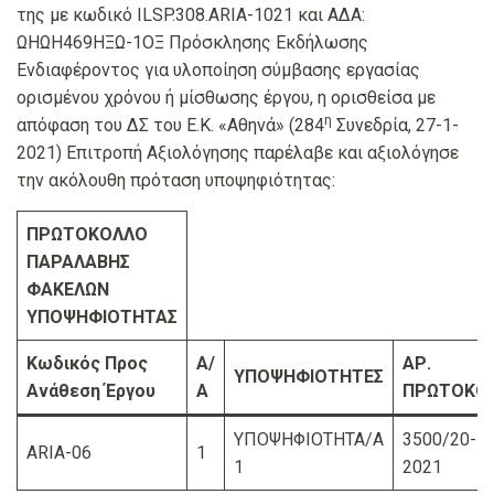
της με κωδικό ILSP.308.ARIA-1021 και ΑΔΑ:
ΩΗΩΗ469ΗΞΩ-1ΟΞ Πρόσκλησης Εκδήλωσης
Ενδιαφέροντος για υλοποίηση σύμβασης εργασίας
ορισμένου χρόνου ή μίσθωσης έργου, η ορισθείσα με
η
απόφαση του ΔΣ του Ε.Κ. «Αθηνά» (284
Συνεδρία, 27-1-
2021) Επιτροπή Αξιολόγησης παρέλαβε και αξιολόγησε
την ακόλουθη πρόταση υποψηφιότητας:
ΠΡΩΤΟΚΟΛΛΟ
ΠΑΡΑΛΑΒΗΣ
ΦΑΚΕΛΩΝ
ΥΠΟΨΗΦΙΟΤΗΤΑΣ
Κωδικός Προς
Α/
ΑΡ.
ΥΠΟΨΗΦΙΟΤΗΤΕΣ
Ανάθεση Έργου
Α
ΠΡΩΤΟΚΟ
ΥΠΟΨΗΦΙΟΤΗΤΑ/Α
3500/20-10
ARIA-06
1
1
2021