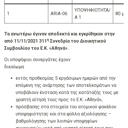
ΥΠΟΨΗΦΙΟΤΗΤΑ/
1
ARIA-06
80 μό
Α 1
Τα ανωτέρω έγιναν αποδεκτά και εγκρίθηκαν στην
η
από 11/11/2021 311
Συνεδρία του Διοικητικού
Συμβουλίου του Ε.Κ. «Αθηνά».
Οι υποψήφιοι συνεργάτες έχουν
δικαίωμα:
εντός προθεσμίας 5 εργάσιμων ημερών από την
επόμενη της ανάρτησης των αποτελεσμάτων να
υποβάλουν ένσταση κατά της κατάταξής τους με
γραπτή αίτησή τους προς το Ε.Κ. «Αθηνά»,
πρόσβασης στα στοιχεία του ατομικού φακέλου
υποψηφιότητας και στα φύλλα αξιολόγησης –
βαθμολόγησης των λοιπών υποψηφίων