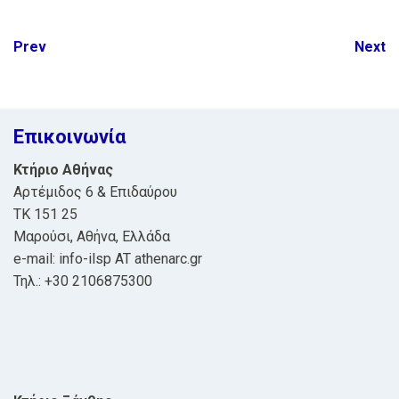
Post
Prev
Next
navigation
Επικοινωνία
Κτήριο Αθήνας
Αρτέμιδος 6 & Επιδαύρου
ΤΚ 151 25
Μαρούσι, Αθήνα, Ελλάδα
e-mail: info-ilsp AT athenarc.gr
Τηλ.: +30 2106875300