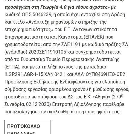
προσέγγιση στη Γεωργία 4.0 για νέους αγρότες»
με
κωδικό ΟΠΣ 5046239, η οποία έχει ενταχθεί στη Δράση
και τίτλο «Ανάπτυξη μηχανισμών στήριξης της
επιχειρηματικότητας» του Ε.Π. Ανταγωνιστικότητα
Επιχειρηματικότητα και Καινοτομία (ΕΠΑνΕΚ) που
χρηματοδοτείται από την ΣΑΕ1191 με κωδικό πράξης ΣΑ
(ενάριθμο) 2020ΣΕ11910105 και συγχρηματοδοτείται
από το Ευρωπαϊκό Ταμείο Περιφερειακής Ανάπτυξης
(ΕΤΠΑ), και μετά τη λήξη ισχύος της με κωδικό
ILSP.291.AGR-Ι-15.XAN.0421 και ΑΔΑ: ΩΥΠ8469ΗΞΩ-ΩΒ2
Πρόσκλησης Εκδήλωσης Ενδιαφέροντος για υλοποίηση
σύμβασης εργασίας ορισμένου χρόνου ή μίσθωσης έργου,
η
η ορισθείσα με απόφαση του ΔΣ του Ε.Κ. «Αθηνά» (279
Συνεδρία, 02.12.2020) Επιτροπή Αξιολόγησης παρέλαβε
και αξιολόγησε την ακόλουθη αίτηση υποψηφιότητας:
ΠΡΩΤΟΚΟΛΛΟ
ΠΑΡΑΛΑΒΗΣ