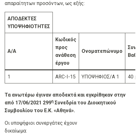
απαραίτητων προσόντων, ως εξής:
ΑΠΟΔΕΚΤΕΣ
ΥΠΟΨΗΦΙΟΤΗΤΕΣ
Κωδικός
προς
Συνο
Α/Α
Ονοματεπώνυμο
ανάθεση
Βαθμ
έργου
1
ARC-Ι-15
ΥΠΟΨΗΦΙΟΣ/Α 1
40 μ
Τα ανωτέρω έγιναν αποδεκτά και εγκρίθηκαν στην
η
από 17/06/2021 299
Συνεδρία του Διοικητικού
Συμβουλίου του Ε.Κ. «Αθηνά».
Οι υποψήφιοι συνεργάτες έχουν
δικαίωμα: