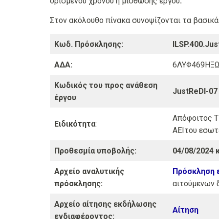
ορισμένου χρόνου ή μίσθωσης έργου
.
Στον ακόλουθο πίνακα συνοψίζονται τα βασικά
Κωδ. Πρόσκλησης:
ILSP.400.Ju
ΑΔΑ:
6ΛΥΦ469ΗΞΩ
Κωδικός του προς ανάθεση
JustReDI-07
έργου
:
Απόφοιτος Τ
Ειδικότητα
:
ΑΕΙτου εσωτ
Προθεσμία υποβολής:
04/08/2024 
Αρχείο αναλυτικής
Πρόσκληση 
πρόσκλησης:
αιτούμενων δ
Αρχείο αίτησης εκδήλωσης
Αίτηση
ενδιαφέροντος: