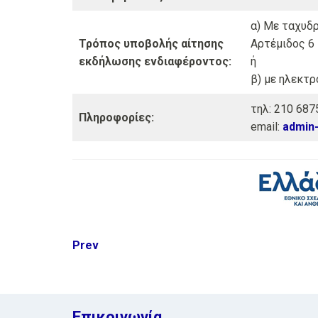
α) Με ταχυδρ
Τρόπος υποβολής αίτησης
Αρτέμιδος 6 
εκδήλωσης ενδιαφέροντος:
ή
β) με ηλεκτρ
τηλ: 210 68
Πληροφορίες:
email:
admin-
Post
Prev
navigation
Επικοινωνία