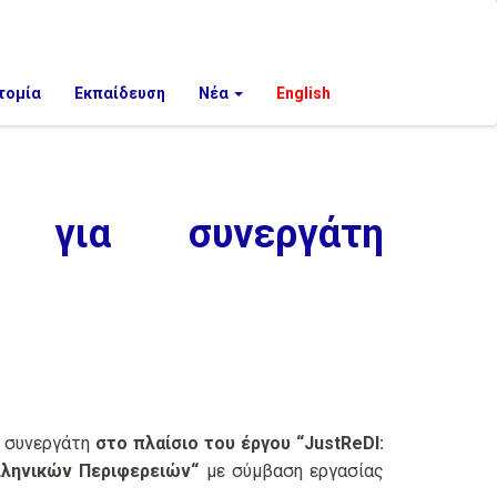
τομία
Εκπαίδευση
Νέα
English
ς για συνεργάτη
ό συνεργάτη
στο πλαίσιο του έργου “J
ustReDI:
λληνικών Περιφερειών
“
με σύμβαση εργασίας