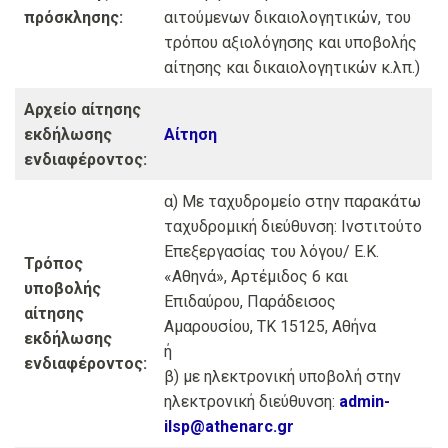
πρόσκλησης:
αιτούμενων δικαιολογητικών, του
τρόπου αξιολόγησης και υποβολής
αίτησης και δικαιολογητικών κ.λπ.)
Αρχείο αίτησης
εκδήλωσης
Αίτηση
ενδιαφέροντος:
α) Με ταχυδρομείο στην παρακάτω
ταχυδρομική διεύθυνση: Ινστιτούτο
Επεξεργασίας του λόγου/ Ε.Κ.
Τρόπος
«Αθηνά», Αρτέμιδος 6 και
υποβολής
Επιδαύρου, Παράδεισος
αίτησης
Αμαρουσίου, ΤΚ 15125, Αθήνα
εκδήλωσης
ή
ενδιαφέροντος:
β) με ηλεκτρονική υποβολή στην
ηλεκτρονική διεύθυνση:
admin-
ilsp@athenarc.gr