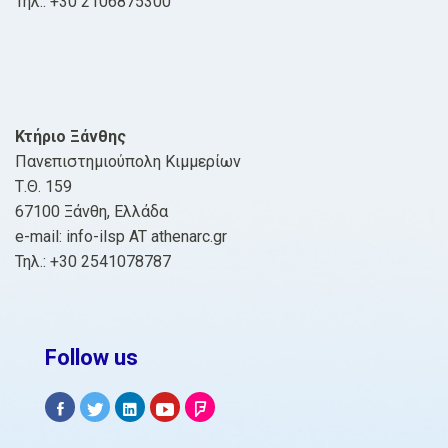
Τηλ.: +30 2106875300
Κτήριο Ξάνθης
Πανεπιστημιούπολη Κιμμερίων
Τ.Θ. 159
67100 Ξάνθη, Ελλάδα
e-mail: info-ilsp AT athenarc.gr
Τηλ.: +30 2541078787
Follow us