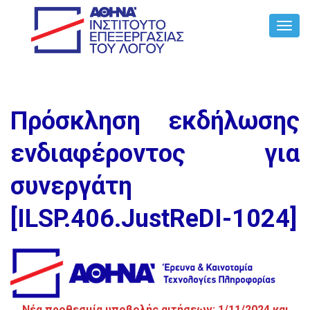
Toggl
Navig
Πρόσκληση εκδήλωσης
ενδιαφέροντος για
συνεργάτη
[ILSP.406.JustReDI-1024]
Νέα προθεσμία υποβολής αιτήσεων: 1/11/2024 και