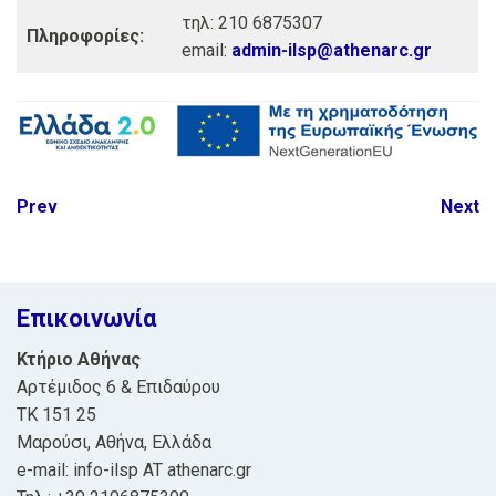
τηλ: 210 6875307
Πληροφορίες:
email:
admin-ilsp@athenarc.gr
Post
Prev
Next
navigation
Επικοινωνία
Κτήριο Αθήνας
Αρτέμιδος 6 & Επιδαύρου
ΤΚ 151 25
Μαρούσι, Αθήνα, Ελλάδα
e-mail: info-ilsp AT athenarc.gr