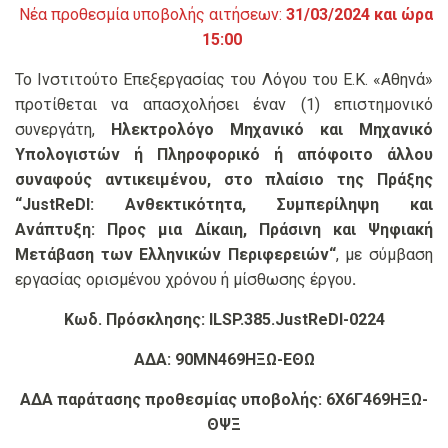
Νέα προθεσμία υποβολής αιτήσεων:
31/03/2024 και ώρα
15:00
Το Ινστιτούτο Επεξεργασίας του Λόγου του Ε.Κ. «Αθηνά»
προτίθεται να απασχολήσει έναν (1) επιστημονικό
συνεργάτη,
Ηλεκτρολόγο Μηχανικό και Μηχανικό
Υπολογιστών ή Πληροφορικό ή απόφοιτο άλλου
συναφούς αντικειμένου, στο πλαίσιο της Πράξης
“
JustReDI: Ανθεκτικότητα, Συμπερίληψη και
Ανάπτυξη: Προς μια Δίκαιη, Πράσινη και Ψηφιακή
Μετάβαση των Ελληνικών Περιφερειών
“
, με σύμβαση
εργασίας ορισμένου χρόνου ή μίσθωσης έργου
.
Κωδ. Πρόσκλησης:
ILSP.385.JustReDI-0224
ΑΔΑ: 90ΜΝ469ΗΞΩ-ΕΘΩ
ΑΔΑ παράτασης προθεσμίας υποβολής: 6Χ6Γ469ΗΞΩ-
ΘΨΞ