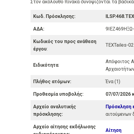
Στον ακόλουθο πίνακα συνοψίζονται τα βασικά
Κωδ. Πρόσκλησης:
ILSP.468.TE
ΑΔΑ:
9ΙΕΖ469ΗΞΩ
Κωδικός του προς ανάθεση
TEXTailes-02
έργου
:
Απόφοιτος Α
Ειδικότητα
:
Αρχαιοτήτων
Πλήθος ατόμων:
Ένα (1)
Προθεσμία υποβολής:
07/07/2026 
Αρχείο αναλυτικής
Πρόσκληση 
πρόσκλησης:
αιτούμενων δ
Αρχείο αίτησης εκδήλωσης
Αίτηση