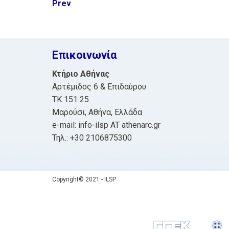
Post
Prev
navigation
Επικοινωνία
Κτήριο Αθήνας
Αρτέμιδος 6 & Επιδαύρου
ΤΚ 151 25
Μαρούσι, Αθήνα, Ελλάδα
e-mail: info-ilsp AT athenarc.gr
Τηλ.: +30 2106875300
Copyright© 2021 - ILSP