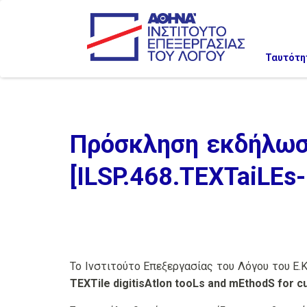
Ταυτότη
Πρόσκληση εκδήλωση
[ILSP.468.TEXTaiLEs
Το Ινστιτούτο Επεξεργασίας του Λόγου του Ε.Κ
TEXTile digitisAtIon tooLs and mEthodS for cu