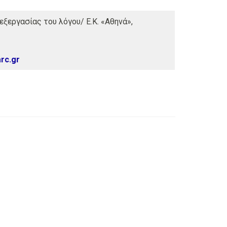
ξεργασίας του λόγου/ Ε.Κ. «Αθηνά»,
rc.gr