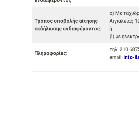
ενδιαφέροντος:
α) Με ταχυδρ
Τρόπος υποβολής αίτησης
Αιγιαλείας 1
εκδήλωσης ενδιαφέροντος:
ή
β) με ηλεκτρ
τηλ: 210 68
Πληροφορίες:
email:
info-i