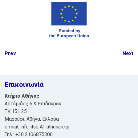
Post
Prev
Next
navigation
Επικοινωνία
Κτήριο Αθήνας
Αρτέμιδος 6 & Επιδαύρου
ΤΚ 151 25
Μαρούσι, Αθήνα, Ελλάδα
e-mail: info-ilsp AT athenarc.gr
Τηλ.: +30 2106875300