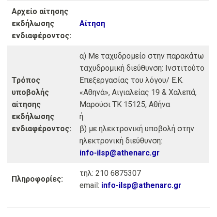
Αρχείο αίτησης
εκδήλωσης
Αίτηση
ενδιαφέροντος:
α) Με ταχυδρομείο στην παρακάτω
ταχυδρομική διεύθυνση: Ινστιτούτο
Τρόπος
Επεξεργασίας του λόγου/ Ε.Κ.
υποβολής
«Αθηνά», Αιγιαλείας 19 & Χαλεπά,
αίτησης
Μαρούσι ΤΚ 15125, Αθήνα
εκδήλωσης
ή
ενδιαφέροντος:
β) με ηλεκτρονική υποβολή στην
ηλεκτρονική διεύθυνση:
info-ilsp@athenarc.gr
τηλ: 210 6875307
Πληροφορίες:
email:
info-ilsp@athenarc.gr