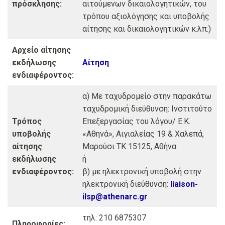
πρόσκλησης:
αιτούμενων δικαιολογητικών, του
τρόπου αξιολόγησης και υποβολής
αίτησης και δικαιολογητικών κ.λπ.)
Αρχείο αίτησης
εκδήλωσης
Αίτηση
ενδιαφέροντος:
α) Με ταχυδρομείο στην παρακάτω
ταχυδρομική διεύθυνση: Ινστιτούτο
Τρόπος
Επεξεργασίας του λόγου/ Ε.Κ.
υποβολής
«Αθηνά», Αιγιαλείας 19 & Χαλεπά,
αίτησης
Μαρούσι ΤΚ 15125, Αθήνα
εκδήλωσης
ή
ενδιαφέροντος:
β) με ηλεκτρονική υποβολή στην
ηλεκτρονική διεύθυνση:
liaison-
ilsp@athenarc.gr
τηλ: 210 6875307
Πληροφορίες: