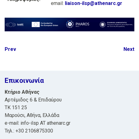
email:
liaison-ilsp@athenarc.gr
Post
Prev
Next
navigation
Επικοινωνία
Κτήριο Αθήνας
Αρτέμιδος 6 & Επιδαύρου
ΤΚ 151 25
Μαρούσι, Αθήνα, Ελλάδα
e-mail: info-ilsp AT athenarc.gr
Τηλ.: +30 2106875300