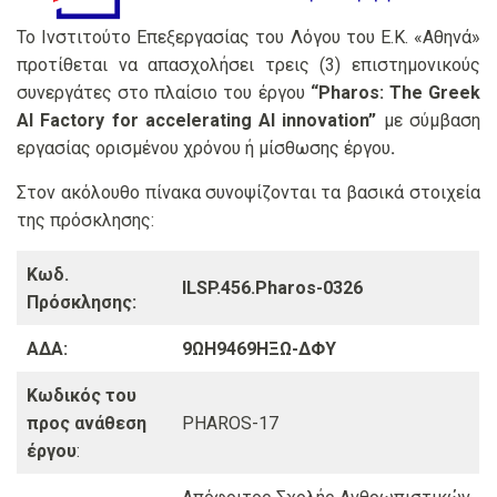
Το Ινστιτούτο Επεξεργασίας του Λόγου του Ε.Κ. «Αθηνά»
προτίθεται να απασχολήσει τρεις (3) επιστημονικούς
συνεργάτες
στο πλαίσιο του έργου
“
Pharos: The Greek
AI Factory for accelerating AI innovation”
με σύμβαση
εργασίας ορισμένου χρόνου ή μίσθωσης έργου
.
Στον ακόλουθο πίνακα συνοψίζονται τα βασικά στοιχεία
της πρόσκλησης:
Κωδ.
ILSP.456.Pharos-0326
Πρόσκλησης:
ΑΔΑ:
9ΩΗ9469ΗΞΩ-ΔΦΥ
Κωδικός του
προς ανάθεση
PHAROS-17
έργου
: