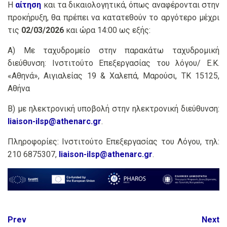
Η
αίτηση
και τα δικαιολογητικά, όπως αναφέρονται στην
προκήρυξη, θα πρέπει να κατατεθούν το αργότερο μέχρι
τις
02/03/2026
και ώρα 14:00 ως εξής:
Α) Με ταχυδρομείο στην παρακάτω ταχυδρομική
διεύθυνση: Ινστιτούτο Επεξεργασίας του λόγου/ Ε.Κ.
«Αθηνά», Αιγιαλείας 19 & Χαλεπά, Μαρούσι, ΤΚ 15125,
Αθήνα
Β) με ηλεκτρονική υποβολή στην ηλεκτρονική διεύθυνση:
liaison-ilsp@athenarc.gr
.
Πληροφορίες: Ινστιτούτο Επεξεργασίας του Λόγου, τηλ:
210 6875307,
liaison-ilsp@athenarc.gr
.
Post
Prev
Next