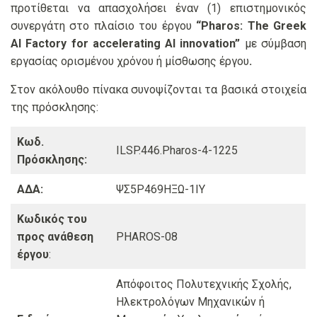
προτίθεται να απασχολήσει έναν (1) επιστημονικός
συνεργάτη
στο πλαίσιο του έργου
“
Pharos: The Greek
AI Factory for accelerating AI innovation”
με σύμβαση
εργασίας ορισμένου χρόνου ή μίσθωσης έργου
.
Στον ακόλουθο πίνακα συνοψίζονται τα βασικά στοιχεία
της πρόσκλησης:
Κωδ.
ILSP.446.Pharos-4-1225
Πρόσκλησης:
ΑΔΑ:
ΨΣ5Ρ469ΗΞΩ-1ΙΥ
Κωδικός του
προς ανάθεση
PHAROS-08
έργου
:
Απόφοιτος Πολυτεχνικής Σχολής,
Ηλεκτρολόγων Μηχανικών ή