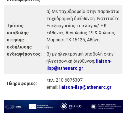
α) Με ταχυδρομείο στην παρακάτω
ταχυδρομική διεύθυνση: Ινστιτούτο
Τρόπος
Επεξεργασίας του λόγου/ Ε.Κ.
υποβολής
«Αθηνά», Αιγιαλείας 19 & Χαλεπά,
αίτησης
Μαρούσι ΤΚ 15125, Αθήνα
εκδήλωσης
ή
ενδιαφέροντος:
β) με ηλεκτρονική υποβολή στην
ηλεκτρονική διεύθυνση:
liaison-
ilsp@athenarc.gr
τηλ: 210 6875307
Πληροφορίες:
email:
liaison-ilsp@athenarc.gr