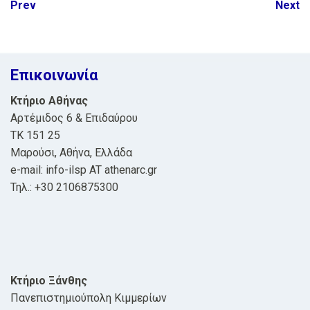
Post
Prev
Next
navigation
Επικοινωνία
Κτήριο Αθήνας
Αρτέμιδος 6 & Επιδαύρου
ΤΚ 151 25
Μαρούσι, Αθήνα, Ελλάδα
e-mail: info-ilsp AT athenarc.gr
Τηλ.: +30 2106875300
Κτήριο Ξάνθης
Πανεπιστημιούπολη Κιμμερίων