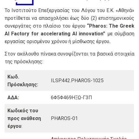
Το Ινστιτούτο Επεξεργασίας του Λόγου του Ε.Κ. «Αθηνά»
προτίθεται να απασχολήσει έως δύο (2) επιστημονικούς
συνεργάτες
στο πλαίσιο του έργου
“
Pharos: The Greek
AI Factory for accelerating AI innovation”
με σύμβαση
εργασίας ορισμένου χρόνου ή μίσθωσης έργου
.
Στον ακόλουθο πίνακα συνοψίζονται τα βασικά στοιχεία
της πρόσκλησης:
Κωδ.
ILSP.442.PHAROS-1025
Πρόσκλησης:
ΑΔΑ:
6Φ5Φ469ΗΞΩ-Γ3Π
Κωδικός του
προς ανάθεση
PHAROS-01
έργου
: