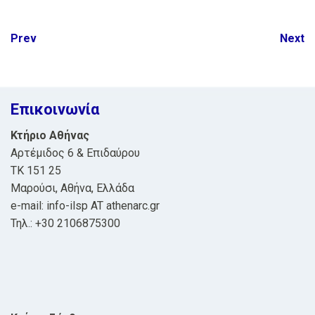
Post
Prev
Next
navigation
Επικοινωνία
Κτήριο Αθήνας
Αρτέμιδος 6 & Επιδαύρου
ΤΚ 151 25
Μαρούσι, Αθήνα, Ελλάδα
e-mail: info-ilsp AT athenarc.gr
Τηλ.: +30 2106875300