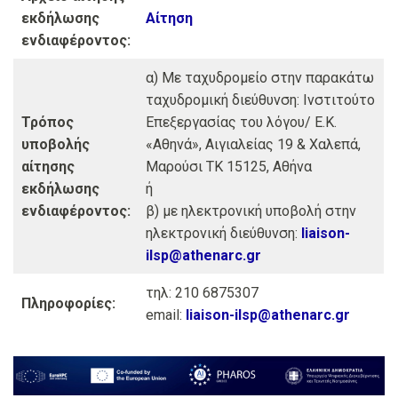
εκδήλωσης
Αίτηση
ενδιαφέροντος:
α) Με ταχυδρομείο στην παρακάτω
ταχυδρομική διεύθυνση: Ινστιτούτο
Τρόπος
Επεξεργασίας του λόγου/ Ε.Κ.
υποβολής
«Αθηνά», Αιγιαλείας 19 & Χαλεπά,
αίτησης
Μαρούσι ΤΚ 15125, Αθήνα
εκδήλωσης
ή
ενδιαφέροντος:
β) με ηλεκτρονική υποβολή στην
ηλεκτρονική διεύθυνση:
liaison-
ilsp@athenarc.gr
τηλ: 210 6875307
Πληροφορίες:
email:
liaison-ilsp@athenarc.gr