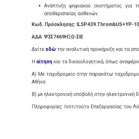
Ανάπτυξη ψηφιακού συστήματος για τ
αποθεραπείας ασθενών.
Κωδ. Πρόσκλησης:
ILSP.439.ThrombUS+YP-1
ΑΔΑ
:
Ψ3Σ7469ΗΞΩ-ΣΙΕ
Δείτε
εδώ
την αναλυτική προκήρυξη και τα απ
Η
αίτηση
και τα δικαιολογητικά, όπως αναφέρο
Α) Με ταχυδρομείο στην παρακάτω ταχυδρομική 
Αθήνα
Β) με ηλεκτρονική υποβολή στην ηλεκτρονική δ
Πληροφορίες: Ινστιτούτο Επεξεργασίας του Λό