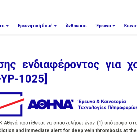
τα
Ερευνητική δομή
Άνθρωποι
Έρευνα
Καινο
ης ενδιαφέροντος για χ
+YP-1025]
Κ Αθηνά προτίθεται να απασχολήσει έναν (1) υπότροφο στο
iction and immediate alert for deep vein thrombosis at the