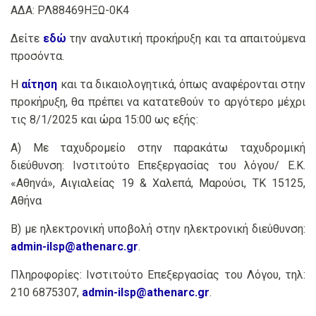
ΑΔΑ: ΡΛ88469ΗΞΩ-0Κ4
Δείτε
εδώ
την αναλυτική προκήρυξη και τα απαιτούμενα
προσόντα.
Η
αίτηση
και τα δικαιολογητικά, όπως αναφέρονται στην
προκήρυξη, θα πρέπει να κατατεθούν το αργότερο μέχρι
τις 8/1/2025 και ώρα 15:00 ως εξής:
Α) Με ταχυδρομείο στην παρακάτω ταχυδρομική
διεύθυνση: Ινστιτούτο Επεξεργασίας του λόγου/ Ε.Κ.
«Αθηνά», Αιγιαλείας 19 & Χαλεπά, Μαρούσι, ΤΚ 15125,
Αθήνα
Β) με ηλεκτρονική υποβολή στην ηλεκτρονική διεύθυνση:
admin-ilsp@athenarc.gr
.
Πληροφορίες: Ινστιτούτο Επεξεργασίας του Λόγου, τηλ:
210 6875307,
admin-ilsp@athenarc.gr
.