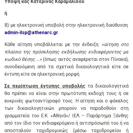
Υπόψη κας Κατερίνας Καραμαλίδου
ή
Β) με ηλεκτρονική υποβολή στην ηλεκτρονική διεύθυνση:
admin-ilsp@athenarc.gr
.
Κάθε αίτηση υποβάλλεται με την ένδειξη:
«αίτηση στο
πλαίσιο της πρόσκλησης εκδήλωσης ενδιαφέροντος με
κωδικό θέσης …»
(όπως αυτός αναφέρεται στον Πίνακα),
συνοδευόμενη από τα σχετικά δικαιολογητικά είτε σε
έντυπη είτε σε ηλεκτρονική μορφή.
Σε περίπτωση έντυπης υποβολής
τα δικαιολογητικά
θα πρέπει να είναι στην πρωτότυπη εκδοχή τους ή σε
ευκρινές φωτοαντίγραφό τους. Η αίτηση και ο φάκελος
των δικαιολογητικών μπορούν να παραδοθούν στη
γραμματεία του Ε.Κ. «Αθηνά»/ ΙΕΛ – Παράρτημα Ξάνθης
από τον ίδιο τον ενδιαφερόμενο ή αντιπρόσωπό του ή να
αποσταλούν ταχυδρομικώς (μέσω ταχυδρομείου ή