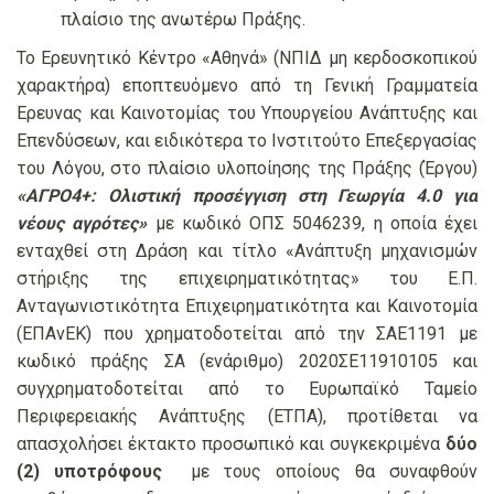
πλαίσιο της ανωτέρω Πράξης.
Το Ερευνητικό Κέντρο «Αθηνά» (ΝΠΙΔ μη κερδοσκοπικού
χαρακτήρα) εποπτευόμενο από τη Γενική Γραμματεία
Έρευνας και Καινοτομίας του Υπουργείου Ανάπτυξης και
Επενδύσεων, και ειδικότερα το Ινστιτούτο Επεξεργασίας
του Λόγου, στο πλαίσιο υλοποίησης της Πράξης (Έργου)
«ΑΓΡΟ4+: Ολιστική προσέγγιση στη Γεωργία 4.0 για
νέους αγρότες»
με κωδικό ΟΠΣ 5046239, η οποία έχει
ενταχθεί στη Δράση και τίτλο «Ανάπτυξη μηχανισμών
στήριξης της επιχειρηματικότητας» του Ε.Π.
Ανταγωνιστικότητα Επιχειρηματικότητα και Καινοτομία
(ΕΠΑνΕΚ) που χρηματοδοτείται από την ΣΑΕ1191 με
κωδικό πράξης ΣΑ (ενάριθμο) 2020ΣΕ11910105 και
συγχρηματοδοτείται από το Ευρωπαϊκό Ταμείο
Περιφερειακής Ανάπτυξης (ΕΤΠΑ), προτίθεται να
απασχολήσει έκτακτο προσωπικό και συγκεκριμένα
δύο
(2) υποτρόφους
με τους οποίους θα συναφθούν