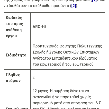
να διαθέτουν τα ακόλουθα προσόντα (
[2]
):
Κωδικός
του προς
ARC-I-5
ανάθεση
έργου
Προπτυχιακός φοιτητής Πολυτεχνικής
Σχολής ή Σχολής Θετικών Επιστημών
Ειδικότητα
Ανώτατου Εκπαιδευτικού Ιδρύματος
του εσωτερικού ή του εξωτερικού
Πλήθος
2
ατόμων
12 μήνες. Η σύμβαση δύναται να
ανανεωθεί ή να παραταθεί χωρίς
περιορισμό μετά από απόφαση του Δ.Σ.