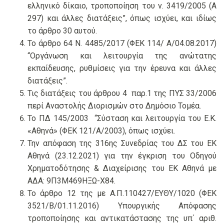
ελληνικό δίκαιο, τροποποίηση του ν. 3419/2005 (Α
297) και άλλες διατάξεις”, όπως ισχύει, και ιδίως
το άρθρο 30 αυτού.
Το άρθρο 64 Ν. 4485/2017 (ΦΕΚ 114/ Α/04.08.2017)
“Οργάνωση και λειτουργία της ανώτατης
εκπαίδευσης, ρυθμίσεις για την έρευνα και άλλες
διατάξεις”.
Τις διατάξεις του άρθρου 4 παρ.1 της ΠΥΣ 33/2006
περί Αναστολής Διορισμών στο Δημόσιο Τομέα.
Το ΠΔ 145/2003 “Σύσταση και λειτουργία του Ε.Κ.
«Αθηνά» (ΦΕΚ 121/Α/2003), όπως ισχύει.
Την απόφαση της 316ης Συνεδρίας του ΔΣ του ΕΚ
Αθηνά (23.12.2021) για την έγκριση του Οδηγού
Χρηματοδότησης & Διαχείρισης του ΕΚ Αθηνά με
ΑΔΑ: 9Π3Μ469ΗΞΩ-Χ84.
Το άρθρο 12 της με Α.Π.110427/ΕΥΘΥ/1020 (ΦΕΚ
3521/Β/01.11.2016) Υπουργικής Απόφασης
τροποποίησης και αντικατάστασης της υπ΄ αριθ.