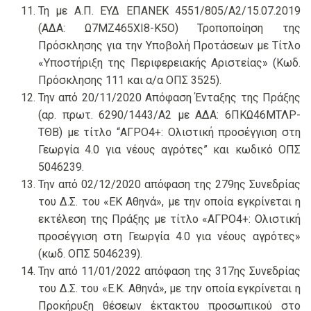
Τη με Α.Π. ΕΥΔ ΕΠΑΝΕΚ 4551/805/Α2/15.07.2019
(ΑΔΑ: Ω7ΜΖ465ΧΙ8-Κ5Ο) Τροποποίηση της
Πρόσκλησης για την Υποβολή Προτάσεων με Τίτλο
«Υποστήριξη της Περιφερειακής Αριστείας» (Κωδ.
Πρόσκλησης 111 και α/α ΟΠΣ 3525).
Την από 20/11/2020 Απόφαση Ένταξης της Πράξης
(αρ. πρωτ. 6290/1443/Α2 με ΑΔΑ: 6ΠΚΩ46ΜΤΛΡ-
ΤΘΒ) με τίτλο “ΑΓΡΟ4+: Ολιστική προσέγγιση στη
Γεωργία 4.0 για νέους αγρότες” και κωδικό ΟΠΣ
5046239.
Την από 02/12/2020 απόφαση της 279ης Συνεδρίας
του Δ.Σ. του «ΕΚ Αθηνά», με την οποία εγκρίνεται η
εκτέλεση της Πράξης με τίτλο «ΑΓΡΟ4+: Ολιστική
προσέγγιση στη Γεωργία 4.0 για νέους αγρότες»
(κωδ. ΟΠΣ 5046239).
Την από 11/01/2022 απόφαση της 317ης Συνεδρίας
του Δ.Σ. του «Ε.Κ. Αθηνά», με την οποία εγκρίνεται η
Προκήρυξη θέσεων έκτακτου προσωπικού στο