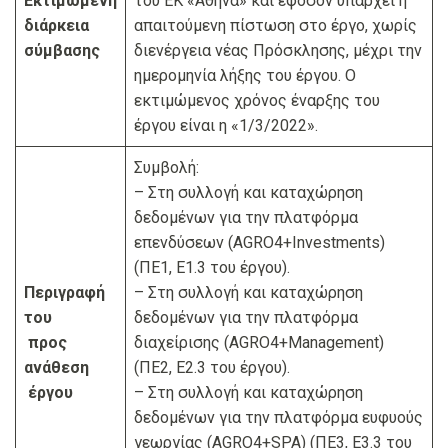
Εκτιμώμενη
του ΕΚ «Αθηνά» και εφόσον υπάρχει η
διάρκεια
απαιτούμενη πίστωση στο έργο, χωρίς
σύμβασης
διενέργεια νέας Πρόσκλησης, μέχρι την
ημερομηνία λήξης του έργου. Ο
εκτιμώμενος χρόνος έναρξης του
έργου είναι η «1/3/2022».
Συμβολή:
– Στη συλλογή και καταχώρηση
δεδομένων για την πλατφόρμα
επενδύσεων (AGRO4+Investments)
(ΠΕ1, Ε1.3 του έργου).
Περιγραφή
– Στη συλλογή και καταχώρηση
του
δεδομένων για την πλατφόρμα
προς
διαχείρισης (AGRO4+Management)
ανάθεση
(ΠΕ2, Ε2.3 του έργου).
έργου
– Στη συλλογή και καταχώρηση
δεδομένων για την πλατφόρμα ευφυούς
γεωργίας (AGRO4+SPA) (ΠΕ3, Ε3.3 του