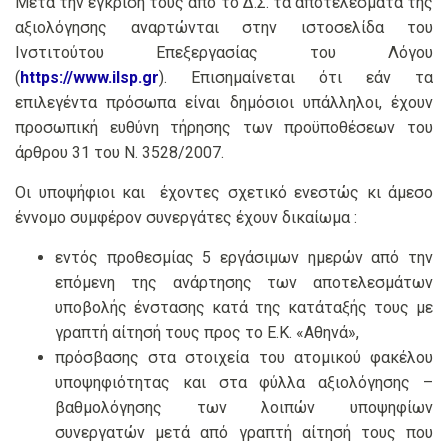
Μετά την έγκρισή τους από το Δ.Σ. τα αποτελέσματα της
αξιολόγησης αναρτώνται στην ιστοσελίδα του
Ινστιτούτου Επεξεργασίας του Λόγου
(
https://www.ilsp.gr
). Επισημαίνεται ότι εάν τα
επιλεγέντα πρόσωπα είναι δημόσιοι υπάλληλοι, έχουν
προσωπική ευθύνη τήρησης των προϋποθέσεων του
άρθρου 31 του Ν. 3528/2007.
Οι υποψήφιοι και έχοντες σχετικό ενεστώς κι άμεσο
έννομο συμφέρον συνεργάτες έχουν δικαίωμα :
εντός προθεσμίας 5 εργάσιμων ημερών από την
επόμενη της ανάρτησης των αποτελεσμάτων
υποβολής ένστασης κατά της κατάταξής τους με
γραπτή αίτησή τους προς το Ε.Κ. «Αθηνά»,
πρόσβασης στα στοιχεία του ατομικού φακέλου
υποψηφιότητας και στα φύλλα αξιολόγησης –
βαθμολόγησης των λοιπών υποψηφίων
συνεργατών μετά από γραπτή αίτησή τους που