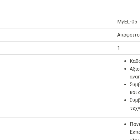
MyEL-05
Απόφοιτο
1
Καθ
Αξιο
αναπ
Συμβ
και 
Συμβ
τεχ
Παν
Εκπα
εξωτ