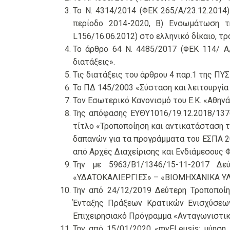
Το Ν. 4314/2014 (ΦΕΚ 265/Α/23.12.2014
περίοδο 2014-2020, Β) Ενσωμάτωση τ
L156/16.06.2012) στο ελληνικό δίκαιο, τρ
Το άρθρο 64 Ν. 4485/2017 (ΦΕΚ 114/ Α/
διατάξεις».
Τις διατάξεις του άρθρου 4 παρ.1 της ΠΥ
Το ΠΔ 145/2003 «Σύσταση και λειτουργία 
Τον Εσωτερικό Κανονισμό του Ε.Κ. «Αθηνά
Της απόφασης ΕΥΘΥ1016/19.12.2018/1376
τίτλο «Τροποποίηση και αντικατάσταση τ
δαπανών για τα προγράμματα του ΕΣΠΑ 
από Αρχές Διαχείρισης και Ενδιάμεσους
Την με 5963/Β1/1346/15-11-2017 Δ
«ΥΔΑΤΟΚΑΛΙΕΡΓΙΕΣ» – «ΒΙΟΜΗΧΑΝΙΚΑ Υ
Την από 24/12/2019 Δεύτερη Τροποποί
Ένταξης Πράξεων Κρατικών Ενισχύσε
Επιχειρησιακό Πρόγραμμα «Ανταγωνιστικ
Την από 15/01/2020 «myELeusis: μύηση