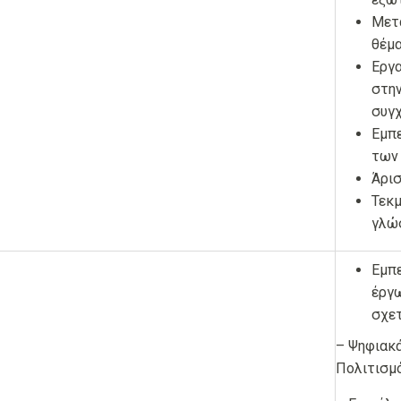
Μετ
θέμα
Εργα
στην
συγχ
Εμπ
των
Άρισ
Τεκμ
γλώ
Εμπε
έργω
σχετ
– Ψηφιακά
Πολιτισμό