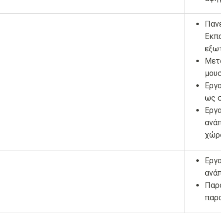
Παν
Εκπα
εξωτ
Μετ
μουσ
Εργα
ως σ
Εργα
ανάπ
χώρ
Εργα
ανά
Παρο
παρο