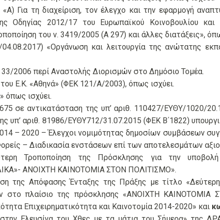
) «Α) Για τη διαχείριση, τον έλεγχο και την εφαρμογή ανα
ης Οδηγίας 2012/17 του Ευρωπαϊκού Κοινοβουλίου και 
οποποίηση του ν. 3419/2005 (Α 297) και άλλες διατάξεις», όπω
04.08.2017) «Οργάνωση και λειτουργία της ανώτατης εκπα
Σ 33/2006 περί Αναστολής Διορισμών στο Δημόσιο Τομέα.
του Ε.Κ. «Αθηνά» (ΦΕΚ 121/Α/2003), όπως ισχύει.
» όπως ισχύει.
75 σε αντικατάσταση της υπ’ αριθ. 110427/EΥΘΥ/1020/20.
ης υπ’ αριθ. 81986/ΕΥΘΥ712/31.07.2015 (ΦΕΚ Β΄1822) υπουργ
2014 – 2020 – Έλεγχοι νομιμότητας δημοσίων συμβάσεων σ
 Φορείς – Διαδικασία ενστάσεων επί των αποτελεσμάτων αξι
εύτερη Τροποποίηση της Πρόσκλησης για την υποβολ
ΛΙΚΑ»- ΑΝΟΙΧΤΗ ΚΑΙΝΟΤΟΜΙΑ ΣΤΟΝ ΠΟΛΙΤΙΣΜΟ».
ηση της Απόφασης Ένταξης της Πράξης με τίτλο «Δεύτερ
ων στο πλαίσιο της πρόσκλησης «ΑΝΟΙΧΤΗ ΚΑΙΝΟΤΟΜΙΑ 
ότητα Επιχειρηματικότητα και Καινοτομία 2014-2020» και
κ
 στην Ελευσίνα του Χθες με τα μάτια του Σήμερα» της Δ