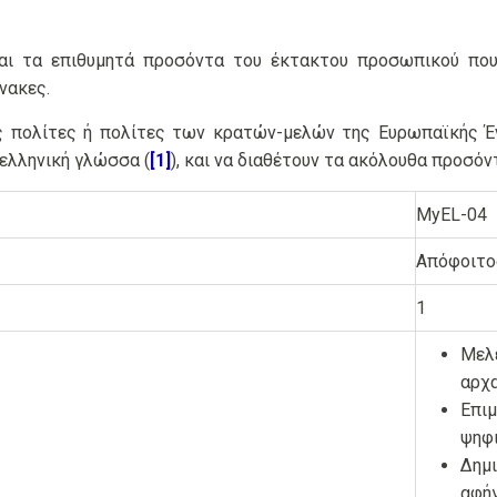
και τα επιθυμητά προσόντα του έκτακτου προσωπικού πο
νακες.
νες πολίτες ή πολίτες των κρατών-μελών της Ευρωπαϊκής 
 ελληνική γλώσσα (
[1]
), και να διαθέτουν τα ακόλουθα προσόν
MyEL-04
Απόφοιτο
1
Μελέ
αρχα
Επιμ
ψηφι
Δημι
αφήγ