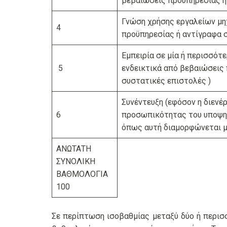
βεβαιώσεις προϋπηρεσίας ή
Γνώση χρήσης εργαλείων μη
4
προϋπηρεσίας ή αντίγραφα 
Εμπειρία σε μία ή περισσότε
5
ενδεικτικά από βεβαιώσεις 
συστατικές επιστολές )
Συνέντευξη (εφόσον η διενέ
6
προσωπικότητας του υποψηφ
όπως αυτή διαμορφώνεται μ
ΑΝΩΤΑΤΗ
ΣΥΝΟΛΙΚΗ
ΒΑΘΜΟΛΟΓΙΑ
100
Σε περίπτωση ισοβαθμίας μεταξύ δύο ή περισ