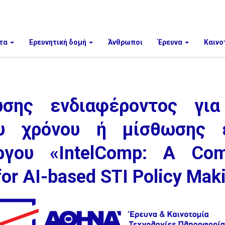
τα
Ερευνητική δομή
Άνθρωποι
Έρευνα
Καινο
σης ενδιαφέροντος γι
ου χρόνου ή μίσθωσης 
γου «IntelComp: A Compet
or AI-based STI Policy Mak