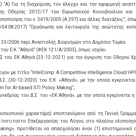
) “Α) Για τη διαχείριση, τον έλεγχο και την εφαρμογή αν
ης Οδηγίας 2012/17 του Ευρωπαϊκού Κοινοβουλίου και 
οποποίηση του ν. 3419/2005 (Α 297) και άλλες διατάξεις”, όπω
04.08.2017) “Οργάνωση και λειτουργία της ανώτατης εκπα
Σ 33/2006 περί Αναστολής Διορισμών στο Δημόσιο Τομέα.
ου Ε.Κ. “Αθηνά” (ΦΕΚ 121/Α/2003), όπως ισχύει.
Σ του ΕΚ Αθηνά (23-12-2021) για την έγκριση του Οδηγού Χ
ου με τίτλο “IntelComp: A Competitive Intelligence Cloud/HPC 
Σ. (30-12-2020) του Ε.Κ. «Αθηνά», με την οποία εγκρίνεται
m for AI-based STI Policy Making”,
υνεδρίας του Δ.Σ. του «ΕΚ Αθηνά», με την οποία εγκρίνετα
οσκοπικού χαρακτήρα) εποπτευόμενο από τη Γενική Γραμμα
Ινστιτούτο Επεξεργασίας του Λόγου, στο πλαίσιο υλοποίησης
Making», προτίθεται να απασχολήσει έναν (1) επιστημονικ