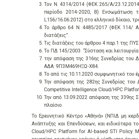
Τον Ν. 4314/2014 (ΦΕΚ 265/Α/23.12.2014
περίοδο 2014-2020, Β) Ενσωμάτωση τ
L156/16.06.2012) στο ελληνικό δίκαιο, τρ
Το άρθρο 64 Ν. 4485/2017 (ΦΕΚ 114/ Α/
διατάξεις”.
Τις διατάξεις του άρθρου 4 παρ.1 της ΠΥ
Το ΠΔ 145/2003 “Σύσταση και λειτουργία τ
την απόφαση της 316ης Συνεδρίας του Δ
ΑΔΑ: 9Π3Μ469ΗΞΩ-Χ84.
Το από τις 10.11.2020 συμφωνητικό του έργ
Την απόφαση της 282ης Συνεδρίας του Δ.
Competitive Intelligence Cloud/HPC Platfor
Την από 13.09.2022 απόφαση της 339ης Σ
πλαίσιο.
Το Ερευνητικό Κέντρο «Αθηνά» (ΝΠΙΔ μη κερδ
Ανάπτυξης και Επενδύσεων, και ειδικότερα το 
Cloud/HPC Platform for AI-based STI Policy 