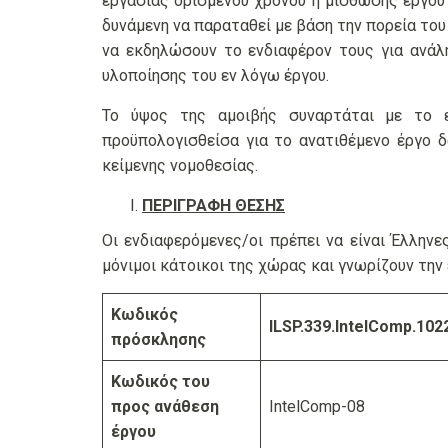
εργασίας ορισμένου χρόνου ή μίσθωσης έργου 
δυνάμενη να παραταθεί με βάση την πορεία τ
να εκδηλώσουν το ενδιαφέρον τους για ανάλ
υλοποίησης του εν λόγω έργου.
Το ύψος της αμοιβής συναρτάται με το ει
προϋπολογισθείσα για το ανατιθέμενο έργο δ
κείμενης νομοθεσίας.
ΠΕΡΙΓΡΑΦΗ ΘΕΣΗΣ
Οι ενδιαφερόμενες/οι πρέπει να είναι Έλλη
μόνιμοι κάτοικοι της χώρας και γνωρίζουν την
Κωδικός
ILSP.339.IntelComp.102
πρόσκλησης
Κωδικός του
προς ανάθεση
IntelComp-08
έργου