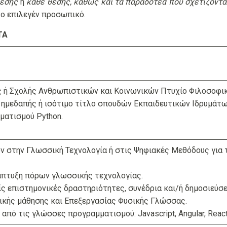
θέσης
ή
κάθε θέσης, καθώς και τα παραδοτέα που σχετίζοντα
ο επιλεγέν προσωπικό.
ΤΑ
ς ή Σχολής Ανθρωπιστικών και Κοινωνικών Πτυχίο Φιλοσοφι
 ημεδαπής ή ισότιμο τίτλο σπουδών Εκπαιδευτικών Ιδρυμάτω
ματισμού Python.
 στην Γλωσσική Τεχνολογία ή στις Ψηφιακές Μεθόδους για 
νάπτυξη πόρων γλωσσικής τεχνολογίας.
ς επιστημονικές δραστηριότητες, συνέδρια και/ή δημοσιεύσε
ικής μάθησης και Επεξεργασίας Φυσικής Γλώσσας.
 από τις γλώσσες προγραμματισμού: Javascript, Angular, React