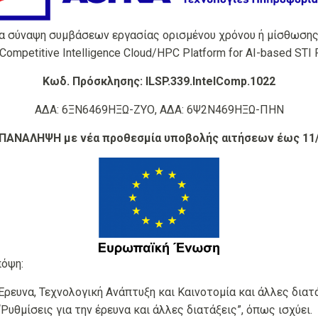
 σύναψη συμβάσεων εργασίας ορισμένου χρόνου ή μίσθωσης 
 Competitive Intelligence Cloud/HPC Platform for AI-based STI 
Κωδ. Πρόσκλησης: ILSP.339.IntelComp.1022
ΑΔΑ: 6ΞΝ6469ΗΞΩ-ΖΥΟ, ΑΔΑ: 6Ψ2Ν469ΗΞΩ-ΠΗΝ
ΠΑΝΑΛΗΨΗ με νέα προθεσμία υποβολής αιτήσεων έως 11/
πόψη:
Έρευνα, Τεχνολογική Ανάπτυξη και Καινοτομία και άλλες διατ
Ρυθμίσεις για την έρευνα και άλλες διατάξεις”, όπως ισχύει.