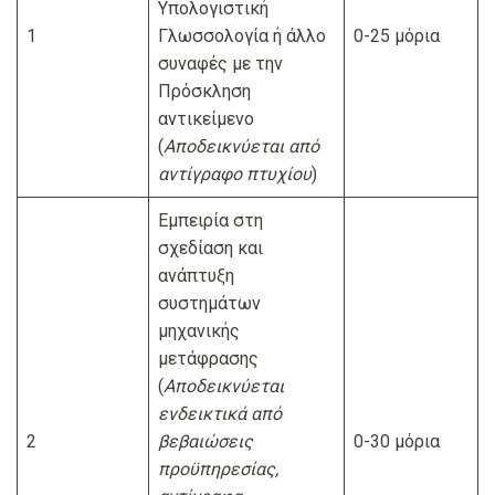
Υπολογιστική
1
Γλωσσολογία ή άλλο
0-25 μόρια
συναφές με την
Πρόσκληση
αντικείμενο
(
Α
ποδεικνύεται από
αντίγραφο πτυχίου
)
Εμπειρία στη
σχεδίαση και
ανάπτυξη
συστημάτων
μηχανικής
μετάφρασης
(
Αποδεικνύεται
ε
νδεικτικά από
2
βεβαιώσεις
0-30 μόρια
προϋπηρεσίας,