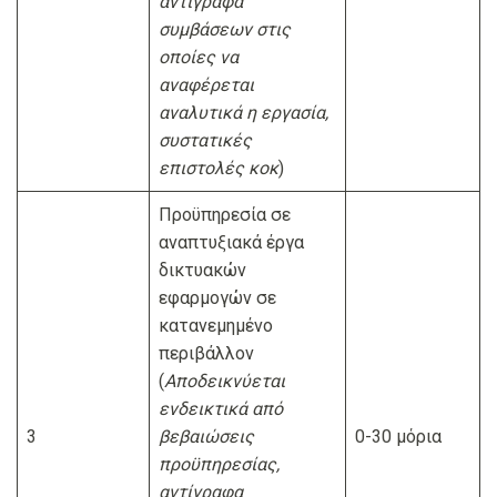
αντίγραφα
συμβάσεων στις
οποίες να
αναφέρεται
αναλυτικά η εργασία,
συστατικές
επιστολές
κοκ
)
Προϋπηρεσία σε
αναπτυξιακά έργα
δικτυακών
εφαρμογών σε
κατανεμημένο
περιβάλλον
(
Αποδεικνύεται
ε
νδεικτικά από
3
βεβαιώσεις
0-30 μόρια
προϋπηρεσίας,
αντίγραφα