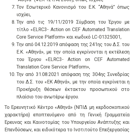
Τον Εσωτερικό Κανονισμό του Ε.Κ. “Αθηνά” όπως
ισχύει,
Την από τις 19/11/2019 Σύμβαση του Έργου με
τίτλο «ELRC3- Action on CEF Automated Translation
Core Service Platform» και κωδικό LC-01325001,
Tην από 04.12.2019 απόφαση της 241ης του Δ.Σ. του
Ε.Κ. «Αθηνά», με την οποία εγκρίνονται η εκτέλεση
του Έργου «ELRC3- Action on CEF Automated
Translation Core Service Platform»,
Την από 31.08.2021 απόφαση της 304ης Συνεδρίας
του Δ.Σ. του «ΕΚ Αθηνά», με την οποία εγκρίνεται η
Προκήρυξη θέσεων έκτακτου προσωπικού στο
πλαίσιο του ανωτέρω έργου.
Το Ερευνητικό Κέντρο «Αθηνά» (ΝΠΙΔ μη κερδοσκοπικού
χαρακτήρα) εποπτευόμενο από τη Γενική Γραμματεία
Έρευνας και Καινοτομίας του Υπουργείου Ανάπτυξης και
Επενδύσεων, και ειδικότερα το Ινστιτούτο Επεξεργασίας