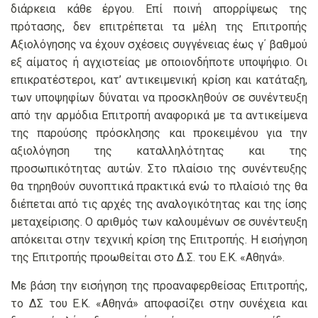
διάρκεια κάθε έργου. Επί ποινή απορρίψεως της
πρότασης, δεν επιτρέπεται τα μέλη της Επιτροπής
Αξιολόγησης να έχουν σχέσεις συγγένειας έως γ΄ βαθμού
εξ αίματος ή αγχιστείας με οποιονδήποτε υποψήφιο. Οι
επικρατέστεροι, κατ’ αντικειμενική κρίση και κατάταξη,
των υποψηφίων δύναται να προσκληθούν σε συνέντευξη
από την αρμόδια Επιτροπή αναφορικά με τα αντικείμενα
της παρούσης πρόσκλησης και προκειμένου για την
αξιολόγηση της καταλληλότητας και της
προσωπικότητας αυτών. Στο πλαίσιο της συνέντευξης
θα τηρηθούν συνοπτικά πρακτικά ενώ το πλαίσιό της θα
διέπεται από τις αρχές της αναλογικότητας και της ίσης
μεταχείρισης. Ο αριθμός των καλουμένων σε συνέντευξη
απόκειται στην τεχνική κρίση της Επιτροπής. Η εισήγηση
της Επιτροπής προωθείται στο Δ.Σ. του Ε.Κ. «Αθηνά».
Με βάση την εισήγηση της προαναφερθείσας Επιτροπής,
το ΔΣ του Ε.Κ. «Αθηνά» αποφασίζει στην συνέχεια και