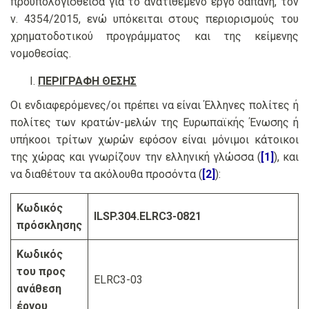
προϋπολογισθείσα για το ανατιθέμενο έργο δαπάνη, τον
ν. 4354/2015, ενώ υπόκειται στους περιορισμούς του
χρηματοδοτικού προγράμματος και της κείμενης
νομοθεσίας.
ΠΕΡΙΓΡΑΦΗ ΘΕΣΗΣ
Οι ενδιαφερόμενες/οι πρέπει να είναι Έλληνες πολίτες ή
πολίτες των κρατών-μελών της Ευρωπαϊκής Ένωσης ή
υπήκοοι τρίτων χωρών εφόσον είναι μόνιμοι κάτοικοι
της χώρας και γνωρίζουν την ελληνική γλώσσα (
[1]
), και
να διαθέτουν τα ακόλουθα προσόντα (
[2]
):
Κωδικός
ΙLSP.304.ELRC3-0821
πρόσκλησης
Κωδικός
του προς
ELRC3-03
ανάθεση
έργου