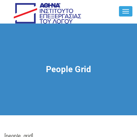
Toggl
Navig
People Grid
[people_grid]