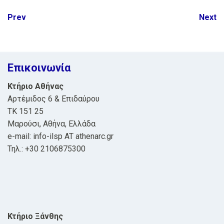
Post
Prev
Next
navigation
Επικοινωνία
Κτήριο Αθήνας
Αρτέμιδος 6 & Επιδαύρου
ΤΚ 151 25
Μαρούσι, Αθήνα, Ελλάδα
e-mail: info-ilsp AT athenarc.gr
Τηλ.: +30 2106875300
Κτήριο Ξάνθης