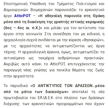
Επιστημονική Υπεύθυνη του Τμήματος Πολιτισμού και
Δημιουργικών Βιομηχανιών παρουσιάζει το ερευνητικό
έργο
AtticPOT
–
«Η αθηναϊκή παρουσία στη Θράκη
μέσα από τη διακίνηση της γραπτής αττικής κεραμικής
(6ος – 4ος αι. π.Χ.)»
και μιλάει για τον αντίκτυπο του
έργου στην κοινωνία: Στη συνείδηση του μη ειδικού, η
αρχαιολογία συχνά συνδέεται με την εύρεση «θησαυρών»,
με τις αρχαιότητες να αντιμετωπίζονται ως έργα
τέχνης. Η αρχαιολογική έρευνα, όμως, αντιμετωπίζει τα
αντικείμενα ως τεκμήρια ανθρώπινων πρακτικών.
Ακριβώς αυτό κάνει το AtticPOT, επιτυγχάνοντας την
παραγωγή νέας γνώσης για ποικίλα θέματα της ζωής
στην αρχαιότητα.
Το περιοδικό
«Ο ΑΝΤΙΚΤΥΠΟΣ ΤΩΝ ΔΡΑΣΕΩΝ…μέσα
από τα μάτια των δικαιούχων»
αποτελεί τη νέα
πρωτοβουλία του ΕΛ.ΙΔ.Ε.Κ. στο πλαίσιο των δράσεων
διάχυσης των ερευνητικών προγραμμάτων που έχουν