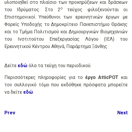
υλοποιηθεί στο πλαίσιο των προκηρύξεων και δράσεων
ο
του Ιδρύματος. Στο 2
τεύχος φιλοξενούνται οι
Επιστημονικοί Υπεύθυνοι των ερευνητικών έργων με
Φορείς Υποδοχής το Δημοκρίτειο Πανεπιστήμιο Θράκης
και το Τμήμα Πολιτισμού και Δημιουργικών Βιομηχανιών
του Ινστιτούτου Επεξεργασίας Λόγου (ΙΕΛ) του
Ερευνητικού Κέντρου Αθηνά, Παράρτημα Ξάνθης.
Δείτε
εδώ
όλα τα τεύχη του περιοδικού.
Περισσότερες πληροφορίες για το
έργο AtticPOT
και
τον συλλογικό τόμο που εκδόθηκε πρόσφατα μπορείτε
να δείτε
εδώ
.
Post
Prev
Next
navigation