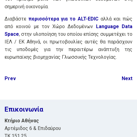
σημερινή οικονομία.
Διαβάστε
περισσότερα για το ALT-EDIC
αλλά και πώς
από κοινού με τον Χώρο Δεδομένων
Language Data
Space
, στην υλοποίηση του οποίου επίσης συμμετέχει το
ΙΕΛ / ΕΚ Αθηνά, οι πρωτοβουλίες αυτές θα παράσχουν
τις υποδομές για την περαιτέρω ανάπτυξη της
ευρωπαϊκης βιομηχανίας Γλωσσικής Τεχνολογίας.
Post
Prev
Next
navigation
Επικοινωνία
Κτήριο Αθήνας
Αρτέμιδος 6 & Επιδαύρου
ΤΚ 151 25