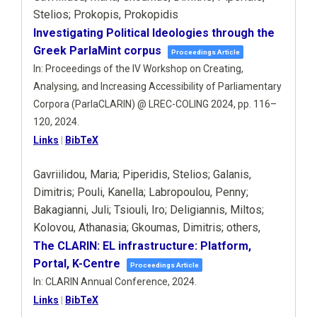
Stelios; Prokopis, Prokopidis
Investigating Political Ideologies through the
Greek ParlaMint corpus
Proceedings Article
In:
Proceedings of the IV Workshop on Creating,
Analysing, and Increasing Accessibility of Parliamentary
Corpora (ParlaCLARIN) @ LREC-COLING 2024,
pp. 116–
120,
2024
.
Links
|
BibTeX
Gavriilidou, Maria; Piperidis, Stelios; Galanis,
Dimitris; Pouli, Kanella; Labropoulou, Penny;
Bakagianni, Juli; Tsiouli, Iro; Deligiannis, Miltos;
Kolovou, Athanasia; Gkoumas, Dimitris; others,
The CLARIN: EL infrastructure: Platform,
Portal, K-Centre
Proceedings Article
In:
CLARIN Annual Conference,
2024
.
Links
|
BibTeX