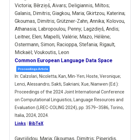
Victoria; Bērziņš, Aivars; Deligiannis, Miltos;
Galanis, Dimitris; Giagkou, Maria; Gkirtzou, Katerina;
Gkoumas, Dimitris; Grützner-Zahn, Annika; Kolovou,
Athanasia; Labropoulou, Penny; Lagzdiņš, Andis;
Leitner, Elen; Mapelli, Valérie; Mazo, Hélène;
Ostermann, Simon; Racioppa, Stefania; Rigault,
Mickaël; Voukoutis, Leon
Common European Language Data Space
Proceedings Article
In:
Calzolari, Nicoletta; Kan, Min-Yen; Hoste, Veronique;
Lenci, Alessandro; Sakti, Sakriani; Xue, Nianwen (Ed.):
Proceedings of the 2024 Joint International Conference
on Computational Linguistics, Language Resources and
Evaluation (LREC-COLING 2024),
pp. 3579–3586,
Torino,
Italia,
2024,
2024
.
Links
|
BibTeX
Gavriilidou, Maria; Gkoumas, Dimitris; Piperidis,