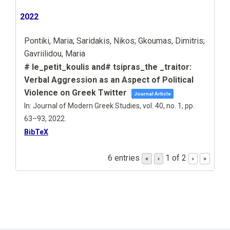
2022
Pontiki, Maria; Saridakis, Nikos; Gkoumas, Dimitris;
Gavriilidou, Maria
# le_petit_koulis and# tsipras_the _traitor:
Verbal Aggression as an Aspect of Political
Violence on Greek Twitter
Journal Article
In:
Journal of Modern Greek Studies,
vol. 40,
no. 1,
pp.
63–93,
2022
.
BibTeX
6 entries
1 of 2
«
‹
›
»