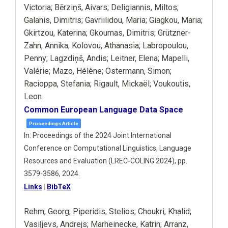
Victoria; Bērziņš, Aivars; Deligiannis, Miltos;
Galanis, Dimitris; Gavriilidou, Maria; Giagkou, Maria;
Gkirtzou, Katerina; Gkoumas, Dimitris; Grützner-
Zahn, Annika; Kolovou, Athanasia; Labropoulou,
Penny; Lagzdiņš, Andis; Leitner, Elena; Mapelli,
Valérie; Mazo, Hélène; Ostermann, Simon;
Racioppa, Stefania; Rigault, Mickaël; Voukoutis,
Leon
Common European Language Data Space
Proceedings Article
In:
Proceedings of the 2024 Joint International
Conference on Computational Linguistics, Language
Resources and Evaluation (LREC-COLING 2024),
pp.
3579-3586,
2024
.
Links
|
BibTeX
Rehm, Georg; Piperidis, Stelios; Choukri, Khalid;
Vasiļjevs, Andrejs; Marheinecke, Katrin; Arranz,