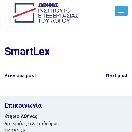
Toggl
Navig
SmartLex
Post
Previous post
Next post
navigation
Επικοινωνία
Κτήριο Αθήνας
Αρτέμιδος 6 & Επιδαύρου
ΤΚ 151 25